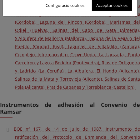
Configuració cookies
Acceptar cookies
BOE 110/1990. Laguna de Medina (Cadiz), Laguna Salada
(Cadiz), Laguna de Zoñar (Cordoba), Laguna Amarga
(Cordoba), Laguna del Rincon (Cordoba), Marismas del
Odiel (Huelva), Salinas del Cabo de Gata (Almeria),
S'Albufera de Mallorca (Mallorca), Laguna de la Vega o del
Pueblo (Ciudad Real), Lagunas de Villafafila (Zamora),
Complejo Intermareal o Grove-Umia, La Lanzada, Punta
Carreiron y Lago a Bodeira (Pontevedra), Rias de Ortigueira
y Ladrido (La Coruña), La Albufera, El Hondo (Alicante),
Salinas de la Mata y Torrevieja (Alicante), Salinas de Santa
Pola (Alicante), Prat de Cabanes y Torreblanca (Castellon).
Instrumentos de adhesión al Convenio de
Ramsar
BOE nº 167, de 14 de julio de 1987. Instrumento de
ratificación del Protocolo de Enmienda del Convenio