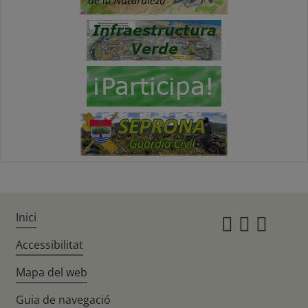
Inici
Instagr
Twitte
Fac
Accessibilitat
Mapa del web
Guia de navegació