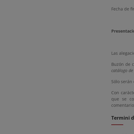
Fecha de fi
Presentaci
Las alegaci
Buzón de co
catálogo de 
Sólo serán 
Con caráct
que se co
comentarios
Termini d