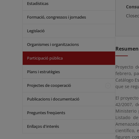
Estadísticas
Consu
Close
Formació, congressos i jornades
Legislació
Organismes i organitzacions
Resumen
Participació pública
Proyecto d
Plans i estratègies
febrero, pa
Catálogo E
Projectes de cooperació
que se regu
El proyecto
Publicacions i documentació
42/2007, d
Ministerio
Preguntes freqüents
Listado de
Amenazadas
Enllaços d'interés
científico,
figuren com