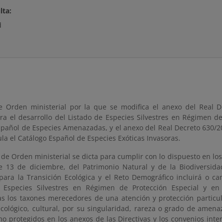
lta:
d
e Orden ministerial por la que se modifica el anexo del Real 
ra el desarrollo del Listado de Especies Silvestres en Régimen de
spañol de Especies Amenazadas, y el anexo del Real Decreto 630/20
la el Catálogo Español de Especies Exóticas Invasoras.
 de Orden ministerial se dicta para cumplir con lo dispuesto en los 
e 13 de diciembre, del Patrimonio Natural y de la Biodiversid
 para la Transición Ecológica y el Reto Demográfico incluirá o c
 Especies Silvestres en Régimen de Protección Especial y en
 los taxones merecedores de una atención y protección particul
 ecológico, cultural, por su singularidad, rareza o grado de amen
o protegidos en los anexos de las Directivas y los convenios inter