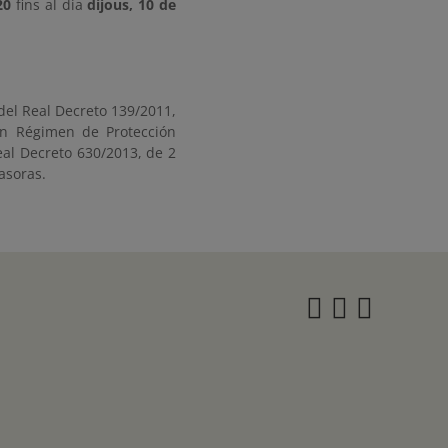
20
fins al dia
dijous, 10 de
del Real Decreto 139/2011,
 en Régimen de Protección
eal Decreto 630/2013, de 2
asoras.
Instagra
Twitter
Face