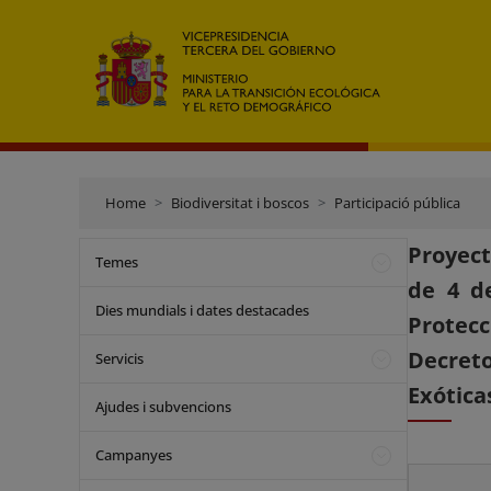
Home
Biodiversitat i boscos
Participació pública
Proyect
Temes
de 4 de
Dies mundials i dates destacades
Protecc
Decreto
Servicis
Exótica
Ajudes i subvencions
Campanyes