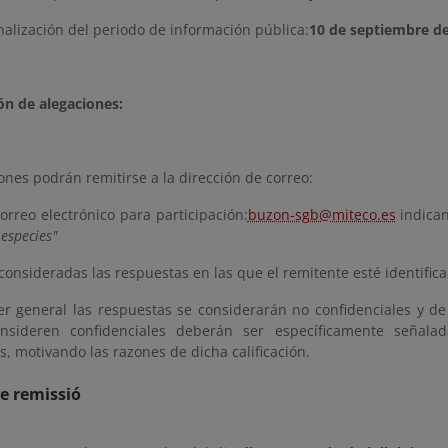
nalización del periodo de información pública:
10 de septiembre d
ón de alegaciones:
ones podrán remitirse a la dirección de correo:
rreo electrónico para participación:
buzon-sgb@miteco.es
indica
especies"
consideradas las respuestas en las que el remitente esté identifica
er general las respuestas se considerarán no confidenciales y de 
nsideren confidenciales deberán ser específicamente señalad
, motivando las razones de dicha calificación.
e remissió