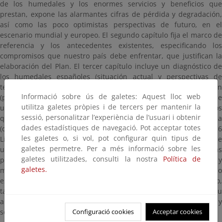
de los humedales y los enormes servicios y beneficios que
prestan, expone las alarmantes cifras de pérdida y degradación,
así como las poco optimistas perspectivas de futuro, en el
escenario mundial y europeo. El segundo capítulo fija el marco de
referencia y los antecedentes existentes, especificando los
compromisos que nuestro país debe enfrentar, que justifican la
elaboración del Plan. El tercer capítulo incluye un diagnóstico de
los humedales españoles (situación actual y perspectivas de
tendencias), identificando los principales retos que afrontan
Informació sobre ús de galetes: Aquest lloc web
(presiones y amenazas). Como efecto del diagnóstico se establece
utilitza galetes pròpies i de tercers per mantenir la
una finalidad o propósito general del Plan, así como los principios
sessió, personalitzar l’experiència de l’usuari i obtenir
que deben orientar las acciones para alcanzarlo y su vigencia
dades estadístiques de navegació. Pot acceptar totes
(cuarto capítulo). Estos principios se organizan en forma de 6
les galetes o, si vol, pot configurar quin tipus de
Líneas de Actuación prioritarias, que se desarrollan a través de
galetes permetre. Per a més informació sobre les
una serie de objetivos generales (respuesta concreta a las
galetes utilitzades, consulti la nostra
Política de
principales presiones que sufren los humedales en España), y
galetes.
mediante la ejecución de determinadas medidas, todo ello
expuesto en el quinto y sustantivo capítulo del Plan. Por último,
también se hace referencia al necesario seguimiento de su
aplicación y a su posible necesidad de revisión (sexto capítulo), y
Configuració cookies
Acceptar cookies
se considera una estimación presupuestaria (séptimo capítulo).