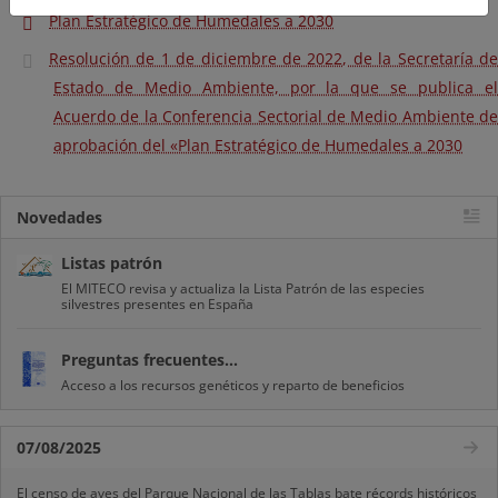
Plan Estratégico de Humedales a 2030
Resolución de 1 de diciembre de 2022, de la Secretaría de
Estado de Medio Ambiente, por la que se publica el
Acuerdo de la Conferencia Sectorial de Medio Ambiente de
aprobación del «Plan Estratégico de Humedales a 2030
Novedades
Listas patrón
El MITECO revisa y actualiza la Lista Patrón de las especies
silvestres presentes en España
Preguntas frecuentes...
Acceso a los recursos genéticos y reparto de beneficios
07/08/2025
El censo de aves del Parque Nacional de las Tablas bate récords históricos