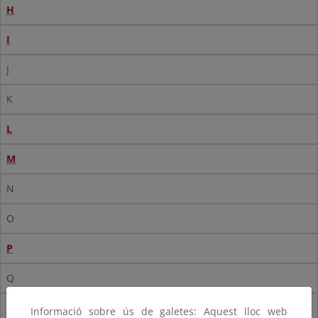
H
I
J
K
L
M
N
O
P
Q
R
Informació sobre ús de galetes: Aquest lloc web