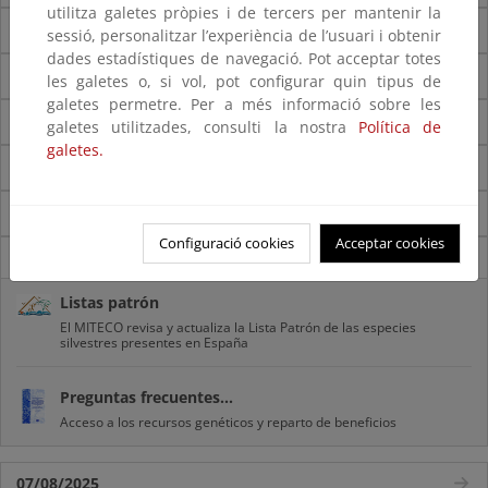
utilitza galetes pròpies i de tercers per mantenir la
S
sessió, personalitzar l’experiència de l’usuari i obtenir
dades estadístiques de navegació. Pot acceptar totes
T
les galetes o, si vol, pot configurar quin tipus de
galetes permetre. Per a més informació sobre les
U
galetes utilitzades, consulti la nostra
Política de
galetes.
V
Z
Configuració cookies
Acceptar cookies
Novedades
Listas patrón
El MITECO revisa y actualiza la Lista Patrón de las especies
silvestres presentes en España
Preguntas frecuentes...
Acceso a los recursos genéticos y reparto de beneficios
07/08/2025