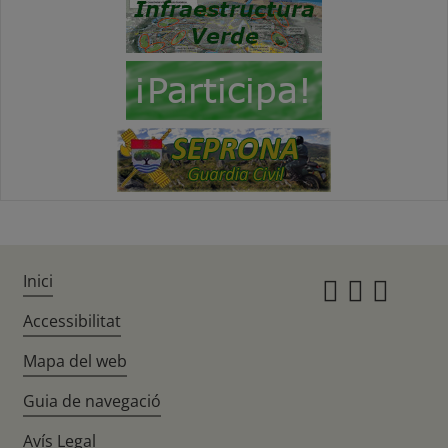
Inici
Instagr
Twitte
Fac
Accessibilitat
Mapa del web
Guia de navegació
Avís Legal