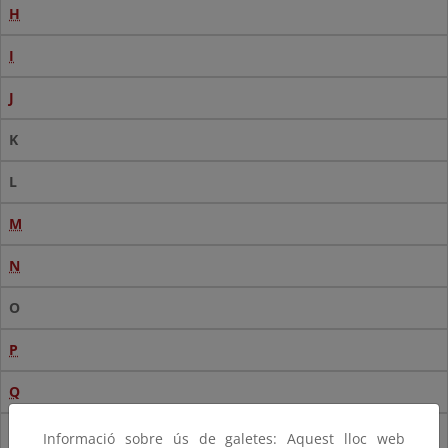
H
I
J
K
L
M
N
O
P
Q
R
Informació sobre ús de galetes: Aquest lloc web