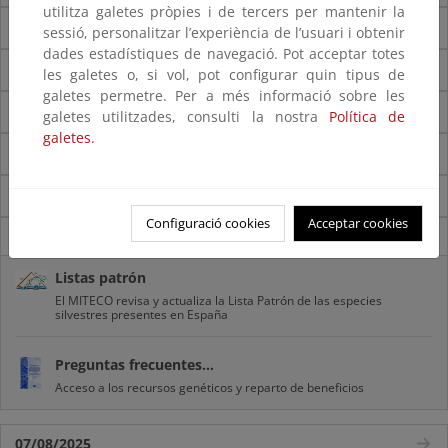
utilitza galetes pròpies i de tercers per mantenir la
S
sessió, personalitzar l’experiència de l’usuari i obtenir
dades estadístiques de navegació. Pot acceptar totes
T
les galetes o, si vol, pot configurar quin tipus de
galetes permetre. Per a més informació sobre les
U
galetes utilitzades, consulti la nostra
Política de
galetes.
V
Z
Configuració cookies
Acceptar cookies
Novedades
Listas patrón
El MITECO revisa y actualiza la Lista Patrón de las especies
silvestres presentes en España
Preguntas frecuentes...
Acceso a los recursos genéticos y reparto de beneficios
07/08/2025