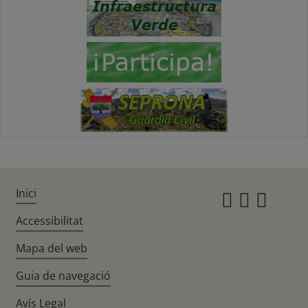
Inici
Instagr
Twitte
Fac
Accessibilitat
Mapa del web
Guia de navegació
Avís Legal