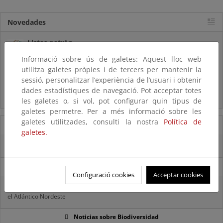
Novedades
Listas patrón
El MITECO revisa y actualiza la Lista Patrón de las especies
Informació sobre ús de galetes: Aquest lloc web
silvestres presentes en España
utilitza galetes pròpies i de tercers per mantenir la
sessió, personalitzar l’experiència de l’usuari i obtenir
Preguntas frecuentes...
dades estadístiques de navegació. Pot acceptar totes
Acceso a los recursos genéticos y reparto de beneficios
les galetes o, si vol, pot configurar quin tipus de
galetes permetre. Per a més informació sobre les
galetes utilitzades, consulti la nostra
Política de
07/08/2025
galetes.
El censo de aves del Parque Nacional de las Tablas bate récords históricos
27/06/2025
Configuració cookies
Acceptar cookies
La reunión ministerial de OSPAR refuerza la acción conjunta para proteger
el Atlántico Nordeste
Noticias sobre Biodiversidad