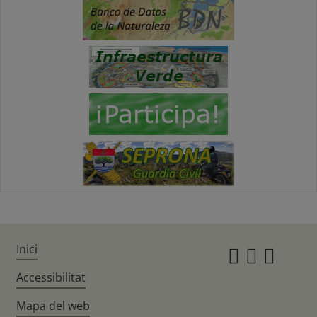
Inici
Instagr
Twitte
Fac
Accessibilitat
Mapa del web