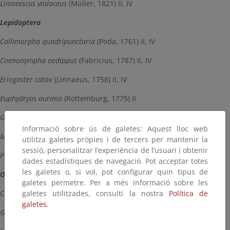
Limoniscus violaceus
(Müller, 1821) II, IV
Lepidoptera
Callimorpha quadripunctaria
(Poda, 1761) II, IV
Coenonympha oedippus
(Fabricius, 1787) II, IV
Eriogaster catax
(Linnaeus, 1758) II, IV
Euphydryas aurinia
(Rottemburg, 1775) II
Graellsia isabellae
(Graells, 1849) II, V
Informació sobre ús de galetes: Aquest lloc web
Maculinea nausithous
(Bersträsser, 1779) II, IV
utilitza galetes pròpies i de tercers per mantenir la
sessió, personalitzar l’experiència de l’usuari i obtenir
Plebicula golgus
(Hubner, 1819) II, IV
dades estadístiques de navegació. Pot acceptar totes
les galetes o, si vol, pot configurar quin tipus de
Odonata
galetes permetre. Per a més informació sobre les
galetes utilitzades, consulti la nostra
Política de
Coenagrion mercuriale
(Charpentier, 1840) II
galetes.
Gomphus graslinii
(Rambur, 1847) II, IV