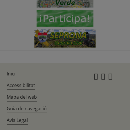
Inici
Instagr
Twitte
Fac
Accessibilitat
Mapa del web
Guia de navegació
Avís Legal