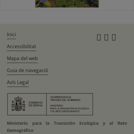
Inici
Instagr
Twitte
Fac
Accessibilitat
Mapa del web
Guia de navegació
Avís Legal
Ministerio para la Transición Ecológica y el Reto
Demográfico