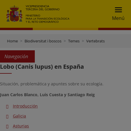
Menú
Home
Biodiversitat i boscos
Temes
Vertebrats
Navegación
Lobo (Canis lupus) en España
Situación, problemática y apuntes sobre su ecología.
Juan Carlos Blanco, Luis Cuesta y Santiago Reig
Introducción
Galicia
Asturias