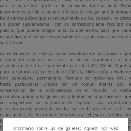
con la naturaleza jurídica de convenio internacional. Estos
instrumentos jurídicos tienen la fuerza de obligar que le otorgan
los distintos países que se van sumando a ellos, es decir, no existe
un poder supranacional, con su correspondiente facultad de
policía, que pueda obligar a su cumplimiento, sino que cada
estado firmante se hace responsable de su aplicación correcta en
su territorio.
La convención se redactó como resultado de un proceso que
oficialmente comenzó con una resolución aprobada en una
asamblea general de los miembros de la UICN (Unión Mundial
para la Naturaleza), celebrada en 1963. La UICN actúa a modo de
foro institucional permanente, formado por gobiernos, ONG y
hasta particulares, unidos por un común interés por la
conservación de la biodiversidad en el mundo. En dicha
asamblea, animó a los gobiernos a limitar las importaciones que
sus respectivos países hacían de especies cuya exportación
estuviera ya reglamentada por los países de procedencia de los
especímenes. Se hizo notar entonces que el marco jurídico era
insuficiente para llevar a cabo ese tipo de propuesta, por lo que
finalmente se aprobó una resolución que invitaba a concertar
Informació sobre ús de galetes: Aquest lloc web