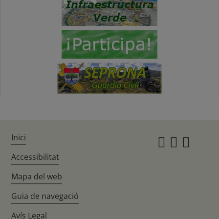
Inici
Instagr
Twitte
Fac
Accessibilitat
Mapa del web
Guia de navegació
Avís Legal