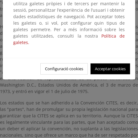
"una convención internacional que regulara la exportación, el
utilitza galetes pròpies i de tercers per mantenir la
tránsito y la importación de especies silvestres raras o
sessió, personalitzar l’experiència de l’usuari i obtenir
amenazadas o sus pieles y trofeos".
dades estadístiques de navegació. Pot acceptar totes
les galetes o, si vol, pot configurar quin tipus de
Hoy en día, la CITES ofrece diversos grados de protección a más
galetes permetre. Per a més informació sobre les
de 30.000 especies de animales y plantas. Muchas de las especies
galetes utilitzades, consulti la nostra
Política de
objeto de comercio no están en este momento en peligro, pero la
galetes.
aplicación de un control se considera conveniente con miras a
garantizar la sustentabilidad de su comercio (preservar esos
recursos). Sin embargo, el título de la convención, quizás por
inercia desde aquella resolución, sólo se refiere a especies
Configuració cookies
Acceptar cookies
"amenazadas". El texto de la convención fue finalmente acordado
en una reunión de representantes de 80 países celebrada en
Washington D.C., Estados Unidos de América, el 3 de marzo de
1973, y entró en vigor el 1 de julio de 1975.
Los estados que se han adherido a la Convención CITES, es decir,
las "partes", han de promulgar su propia legislación nacional para
garantizar que la CITES se aplica en su territorio. Aunque la CITES
es legalmente vinculante para las partes, que han aceptado como
un deber el aplicar la convención, no suplanta a las legislaciones
nacionales, sino que ofrece un marco que ha de ser respetado por