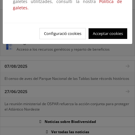
galetes utilitzades, consulti la nostra
Política de
Novedades
galetes.
Listas patrón
El MITECO revisa y actualiza la Lista Patrón de las especies
silvestres presentes en España
Configuració cookies
Acceptar cookies
Preguntas frecuentes...
Acceso a los recursos genéticos y reparto de beneficios
07/08/2025
El censo de aves del Parque Nacional de las Tablas bate récords históricos
27/06/2025
La reunión ministerial de OSPAR refuerza la acción conjunta para proteger
el Atlántico Nordeste
Noticias sobre Biodiversidad
Ver todas las noticias