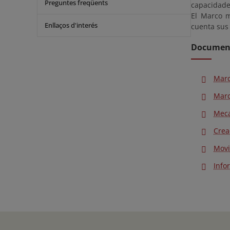
Preguntes freqüents
capacidades
El Marco 
Enllaços d'interés
cuenta sus 
Document
Marc
Marc
Meca
Crea
Movi
Info