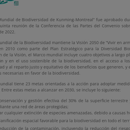
Mundial de Biodiversidad de Kunming-Montreal” fue aprobado du
uinta reunión de la Conferencia de las Partes del Convenio sobr
de 2022.
ndial de la Biodiversidad mantiene la Visión 2050 de “Vivir en arm
n 2010 como parte del Plan Estratégico para la Diversidad Bio
 de la Visión, el Marco mundial incluye cuatro objetivos a largo p
ón y en el uso sostenible de la biodiversidad, en el acceso a lo
ad y al reparto justo y equitativo de los beneficios que generen, y 
 necesarias en favor de la biodiversidad.
undial tiene 23 metas orientadas a la acción para adoptar medid
 Entre estas metas a alcanzar en 2030, se incluye lo siguiente:
conservación y gestión efectiva del 30% de la superficie terrestre 
iante una red de áreas protegidas;
tar cualquier extinción de especies amenazadas, debido a causas
lanificación espacial favorable para la biodiversidad en todo el terri
reducción de la contaminación, incluyendo la reducción del riesgo