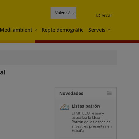
Valencià
Cercar
Medi ambient
Repte demogràfic
Serveis
Medi ambient
Serveis
al
Novedades
Listas patrón
El MITECO revisa y
actualiza la Lista
Patrón de las especies
silvestres presentes en
España