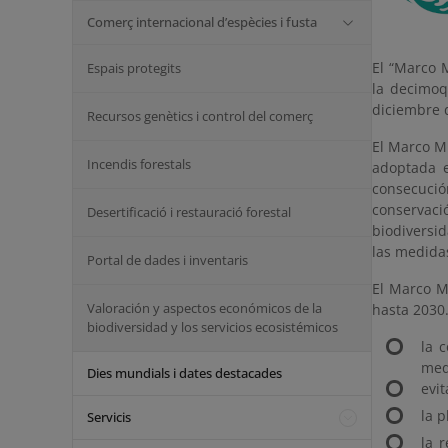
Comerç internacional d’espècies i fusta
El “Marco 
Espais protegits
la decimoq
diciembre 
Recursos genètics i control del comerç
El Marco Mu
Incendis forestals
adoptada e
consecución
conservaci
Desertificació i restauració forestal
biodiversid
las medidas
Portal de dades i inventaris
El Marco M
Valoración y aspectos económicos de la
hasta 2030.
biodiversidad y los servicios ecosistémicos
la 
med
Dies mundials i dates destacades
evi
la p
Servicis
la 