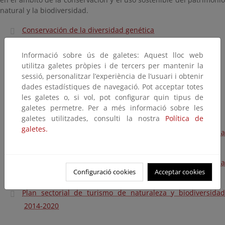
natural y la biodiversidad.
Conservación de la diversidad genética
Conservación y protección de las especies
Informació sobre ús de galetes: Aquest lloc web
Conservación de ecosistemas naturales
utilitza galetes pròpies i de tercers per mantenir la
sessió, personalitzar l’experiència de l’usuari i obtenir
Plan estratégico del patrimonio natural y la biodiversidad
dades estadístiques de navegació. Pot acceptar totes
les galetes o, si vol, pot configurar quin tipus de
Directrices de ordenación de los recursos naturales
galetes permetre. Per a més informació sobre les
Fondo para el patrimonio natural y la biodiversidad
galetes utilitzades, consulti la nostra
Política de
galetes.
Comisión estatal para el patrimonio natural y la
biodiversidad
Consejo estatal para el patrimonio natural y la
Configuració cookies
Acceptar cookies
biodiversidad
Plan sectorial de turismo de naturaleza y biodiversidad
2014-2020