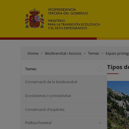
Home
Biodiversitat i boscos
Temes
Espais proteg
Tipos d
Temes
Conservació de la biodiversitat
Ecosistemes i connectivitat
Conservació d'espècies
Política forestal