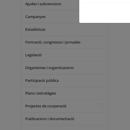
Ajudes i subvencions
Campanyes
Estadísticas
Formació, congressos i jornades
Legislació
Organismes i organitzacions
Participació pública
Plans i estratègies
Projectes de cooperació
Publicacions i documentació