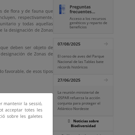
Preguntas
es de flora y de fauna que
frecuentes...
ncluyen, respectivamente,
Acceso a los recursos
genéticos y reparto de
unitario y todas aquellas
beneficios
re la designación de Zonas
07/08/2025
 que deben ser objeto de
a designación de Zonas de
El censo de aves del Parque
Nacional de las Tablas bate
récords históricos
o favorable, de esos tipos
27/06/2025
La reunión ministerial de
OSPAR refuerza la acción
(Anexo I, Directiva Aves)
er mantenir la sessió,
conjunta para proteger el
Atlántico Nordeste
ot acceptar totes les
ció sobre les galetes
Noticias sobre
Biodiversidad