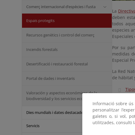
Comerç internacional d’espècies i fusta
La
Directiv
deben esta
Espais protegits
todos aque
especies a
Recursos genètics i control del comerç
Especiales
Por su par
Incendis forestals
medidas de
Especial Pr
Desertificació i restauració forestal
La Red Natu
de hábitat 
Portal de dades i inventaris
Tipo
Valoración y aspectos económicos de la
biodiversidad y los servicios ecosistémicos
Espe
Informació sobre ús d
personalitzar l’expe
Dies mundials i dates destacades
galetes o, si vol, p
utilitzades, consulti 
Servicis