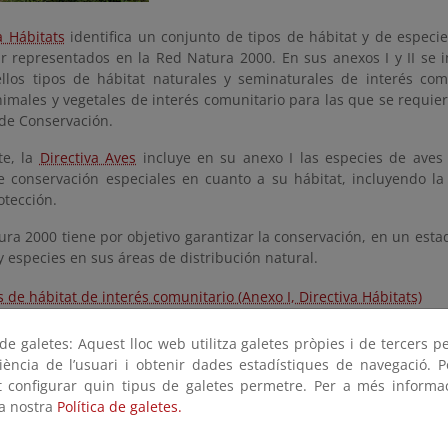
a Hábitats
identifica un conjunto de tipos de hábitat y de especi
r representados en la Red Natura 2000. En sus anexos I y II se i
llos tipos de hábitat naturales y seminaturales de interés com
nimales y vegetales de interés comunitario para las que se requie
 de Conservación.
te, la
Directiva Aves
incluye en su anexo I las especies de aves
 conservación especiales en cuanto a su hábitat, incluyendo l
otección.
ra 2000 tiene por objetivo garantizar la conservación, en un estad
y especies en sus áreas de distribución natural.
s de hábitat de interés comunitario (Anexo I, Directiva Hábitats)
cies de interés comunitario (Anexo II, Directiva Hábitats) y de aves 
e galetes: Aquest lloc web utilitza galetes pròpies i de tercers p
riència de l’usuari i obtenir dades estadístiques de navegació. P
ot configurar quin tipus de galetes permetre. Per a més informa
la nostra
Política de galetes.