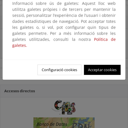
Informació sobre ús de galetes: Aquest lloc web
utilitza galetes pròpies i de tercers per mantenir la
07/08/2025
sessió, personalitzar l’experiència de l’usuari i obtenir
dades estadístiques de navegació. Pot acceptar totes
El censo de aves del Parque Nacional de las Tablas bate récords históricos
les galetes o, si vol, pot configurar quin tipus de
galetes permetre. Per a més informació sobre les
27/06/2025
galetes utilitzades, consulti la nostra
Política de
galetes.
La reunión ministerial de OSPAR refuerza la acción conjunta para proteger
el Atlántico Nordeste
Noticias sobre Biodiversidad
Configuració cookies
Acceptar cookies
Ver todas las noticias
Accesos directos