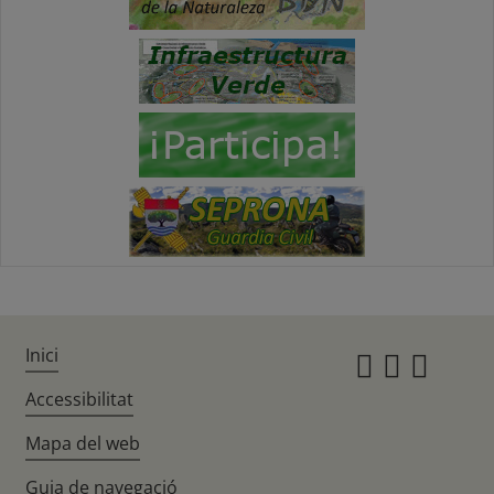
Inici
Instagr
Twitte
Fac
Accessibilitat
Mapa del web
Guia de navegació