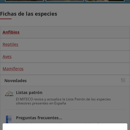
Fichas de las especies
Anfibios
Reptiles
Aves
Mamíferos
Novedades
Listas patrón
El MITECO revisa y actualiza la Lista Patrón de las especies
silvestres presentes en España
Preguntas frecuentes...
Acceso a los recursos genéticos y reparto de beneficios