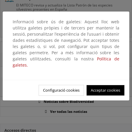
El MITECO revisa y actualiza la Lista Patrón de las especies
silvestres presentes en España
Informació sobre ús de galetes: Aquest lloc web
Preguntas frecuentes...
utilitza galetes pròpies i de tercers per mantenir la
Acceso a los recursos genéticos y reparto de beneficios
sessió, personalitzar l’experiència de l’usuari i obtenir
dades estadístiques de navegació. Pot acceptar totes
les galetes o, si vol, pot configurar quin tipus de
07/08/2025
galetes permetre. Per a més informació sobre les
galetes utilitzades, consulti la nostra
Política de
El censo de aves del Parque Nacional de las Tablas bate récords históricos
galetes.
27/06/2025
La reunión ministerial de OSPAR refuerza la acción conjunta para proteger
el Atlántico Nordeste
Configuració cookies
Acceptar cookies
Noticias sobre Biodiversidad
Ver todas las noticias
Accesos directos