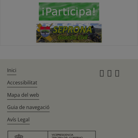
Inici
Instagr
Twitte
Fac
Accessibilitat
Mapa del web
Guia de navegació
Avís Legal