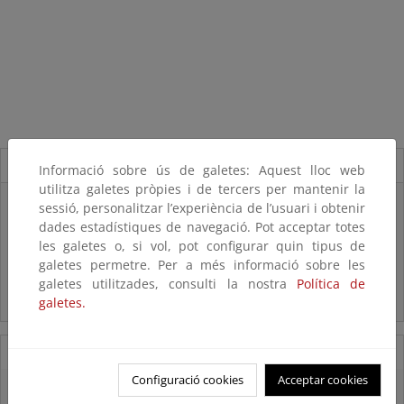
Novedades
Informació sobre ús de galetes: Aquest lloc web
utilitza galetes pròpies i de tercers per mantenir la
Listas patrón
sessió, personalitzar l’experiència de l’usuari i obtenir
El MITECO revisa y actualiza la Lista Patrón de las especies
dades estadístiques de navegació. Pot acceptar totes
silvestres presentes en España
les galetes o, si vol, pot configurar quin tipus de
galetes permetre. Per a més informació sobre les
Preguntas frecuentes...
galetes utilitzades, consulti la nostra
Política de
galetes.
Acceso a los recursos genéticos y reparto de beneficios
07/08/2025
Configuració cookies
Acceptar cookies
El censo de aves del Parque Nacional de las Tablas bate récords históricos