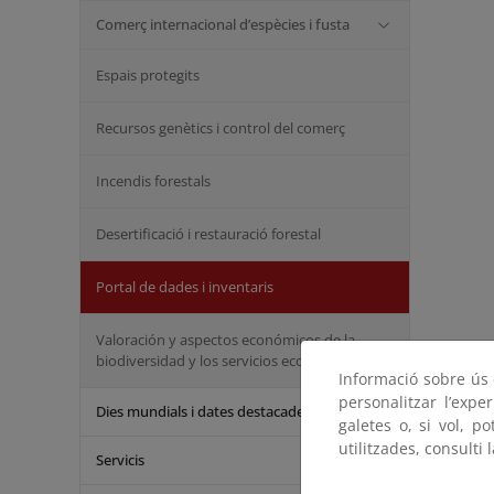
Comerç internacional d’espècies i fusta
Espais protegits
Recursos genètics i control del comerç
Incendis forestals
Desertificació i restauració forestal
Portal de dades i inventaris
Valoración y aspectos económicos de la
biodiversidad y los servicios ecosistémicos
Informació sobre ús d
personalitzar l’expe
Dies mundials i dates destacades
galetes o, si vol, p
utilitzades, consulti 
Servicis