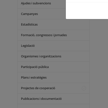
Ajudes i subvencions
Campanyes
Estadísticas
Formació, congressos i jornades
Legislació
Organismes i organitzacions
Participació pública
Plans i estratègies
Projectes de cooperació
Publicacions i documentació