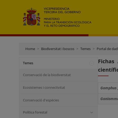
Home
Biodiversitat i boscos
Temes
Portal de dade
Fichas
Temes
científi
Conservació de la biodiversitat
Ecosistemes i connectivitat
Gomphus g
Goniomma
Conservació d'espècies
Política forestal