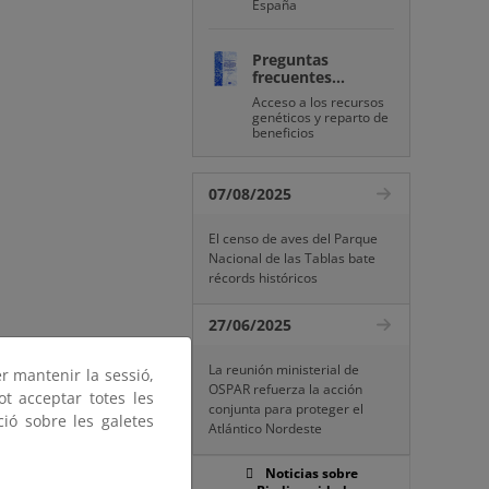
España
Preguntas
frecuentes...
Acceso a los recursos
genéticos y reparto de
beneficios
07/08/2025
El censo de aves del Parque
Nacional de las Tablas bate
récords históricos
27/06/2025
La reunión ministerial de
er mantenir la sessió,
OSPAR refuerza la acción
ot acceptar totes les
conjunta para proteger el
ció sobre les galetes
Atlántico Nordeste
Noticias sobre