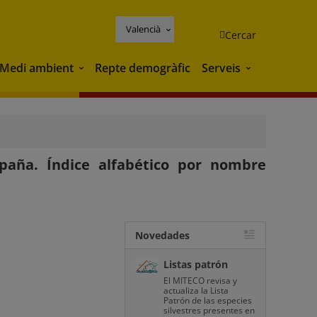
Valencià
Cercar
Medi ambient
Repte demogràfic
Serveis
Medi ambient
Serveis
paña. Índice alfabético por nombre
Novedades
Listas patrón
El MITECO revisa y
actualiza la Lista
Patrón de las especies
silvestres presentes en