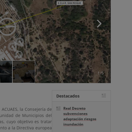
1/5
Destacados
Real Decreto
e ACUAES, la Consejería de
subvenciones
munidad de Municipios del
adaptación riesgos
s, cuyo objetivo es tratar
inundación
nto a la Directiva europea