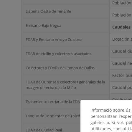
Población
Sistema Oeste de Tenerife
Población
Emisario Bajo Iregua
Caudales
Dotación
EDAR y Emisario Arroyo Culebro
Caudal di
EDAR de Hellín y colectores asociados
Caudal m
Colectores y EDARs de Campo de Dalías
Factor pu
EDAR de Ourense y colectores generales de la
Caudal p
margen derecha del río Miño
Coefici
Tratamiento terciario de la EDAR de La Gavia
mínimo
Informació sobre ús d
Tanque de Tormentas de Toledo
personalitzar l’expe
Caudal m
galetes o, si vol, p
utilitzades, consulti 
EDAR de Ciudad Real
Coefici