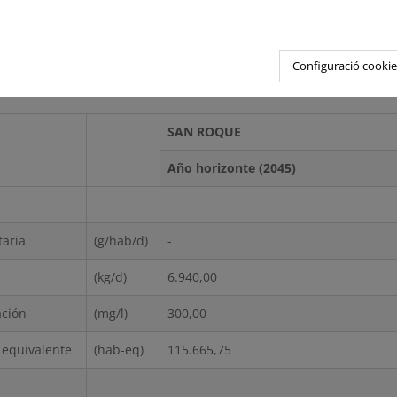
5,00
-
3
áximo
(m
/ d)
60.697,00
108.307,00
Configuració cookie
ntaminante de entrada a la EDAR
SAN ROQUE
Año horizonte (2045)
taria
(g/hab/d)
-
(kg/d)
6.940,00
ación
(mg/l)
300,00
 equivalente
(hab-eq)
115.665,75