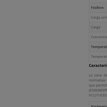
Fósforo
Carga uni
Carga
Concentr
Temperat
Temperat
Caracterí
La zona de
normativa 
que permit
(ES060MSPF
91/271/CEE
Parámetr