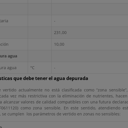
taria
-
231,00
ación
10,00
ura agua
ura agua
°C
-
sticas que debe tener el agua depurada
 vertido actualmente no está clasificada como “zona sensible”
cada vez más restrictiva con la eliminación de nutrientes, hac
a alcanzar valores de calidad compatibles con una futura declara
0611120) como zona sensible. En este sentido, atendiendo estr
, se cumplen los parámetros de vertido en zonas no sensibles:
o