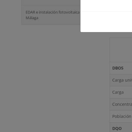
máximo
EDAR e instalación fotovoltaica de Vélez-
Málaga
Caudal m
Carga co
DBO5
Carga uni
Carga
Concentr
Población
DQO