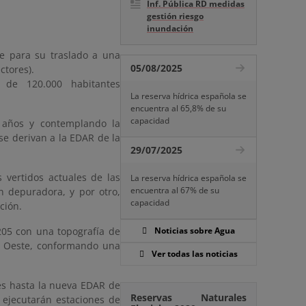
Inf. Pública RD medidas
gestión riesgo
inundación
e para su traslado a una
05/08/2025
ctores).
 de 120.000 habitantes
La reserva hídrica española se
encuentra al 65,8% de su
capacidad
 años y contemplando la
e derivan a la EDAR de la
29/07/2025
 vertidos actuales de las
La reserva hídrica española se
encuentra al 67% de su
n depuradora, y por otro,
capacidad
ción.
205 con una topografía de
Noticias sobre Agua
na Oeste, conformando una
Ver todas las noticias
es hasta la nueva EDAR de
Reservas Naturales
 ejecutarán estaciones de