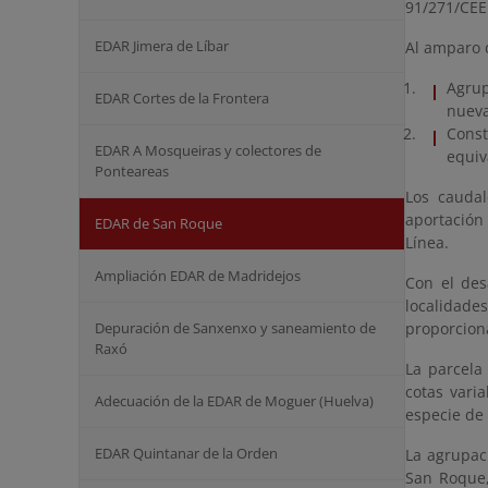
91/271/CEE
EDAR Jimera de Líbar
Al amparo d
Agrup
EDAR Cortes de la Frontera
nueva
Cons
EDAR A Mosqueiras y colectores de
equiv
Ponteareas
Los cauda
aportación
EDAR de San Roque
Línea.
Ampliación EDAR de Madridejos
Con el des
localidade
Depuración de Sanxenxo y saneamiento de
proporcion
Raxó
La parcela
cotas vari
Adecuación de la EDAR de Moguer (Huelva)
especie de 
EDAR Quintanar de la Orden
La agrupac
San Roque,