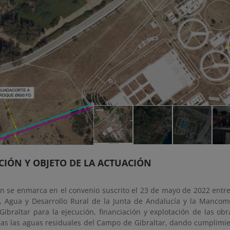
CIÓN Y OBJETO DE LA ACTUACIÓN
ón se enmarca en el convenio suscrito el 23 de mayo de 2022 entr
a, Agua y Desarrollo Rural de la Junta de Andalucía y la Manco
braltar para la ejecución, financiación y explotación de las obra
ías las aguas residuales del Campo de Gibraltar, dando cumplimie