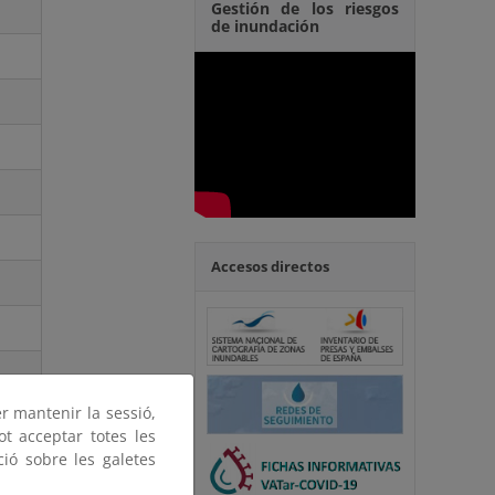
Gestión de los riesgos
de inundación
Accesos directos
er mantenir la sessió,
ot acceptar totes les
ció sobre les galetes