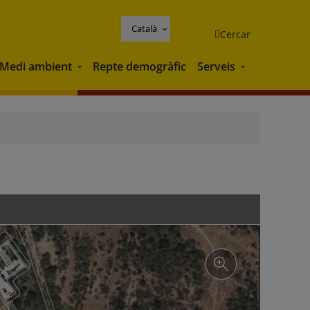
Català
Cercar
Medi ambient
Repte demogràfic
Serveis
Medi ambient
Serveis