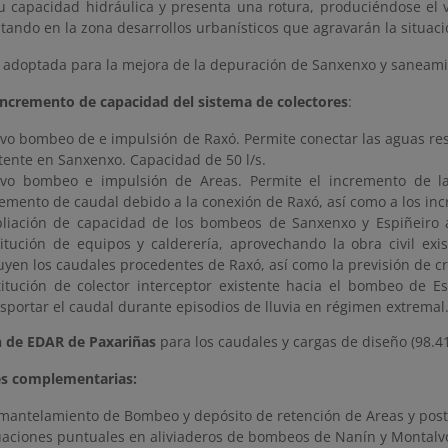
su capacidad hidráulica y presenta una rotura, produciéndose el 
tando en la zona desarrollos urbanísticos que agravarán la situaci
n adoptada para la mejora de la depuración de Sanxenxo y saneami
incremento de capacidad del sistema de colectores
:
o bombeo de e impulsión de Raxó. Permite conectar las aguas resi
tente en Sanxenxo. Capacidad de 50 l/s.
vo bombeo e impulsión de Areas. Permite el incremento de la
emento de caudal debido a la conexión de Raxó, así como a los in
liación de capacidad de los bombeos de Sanxenxo y Espiñeiro a 
titución de equipos y calderería, aprovechando la obra civil exi
uyen los caudales procedentes de Raxó, así como la previsión de cr
titución de colector interceptor existente hacia el bombeo de 
sportar el caudal durante episodios de lluvia en régimen extremal
 de EDAR de Paxariñas
para los caudales y cargas de diseño (98.4
es complementarias:
mantelamiento de Bombeo y depósito de retención de Areas y poste
uaciones puntuales en aliviaderos de bombeos de Nanín y Montalv