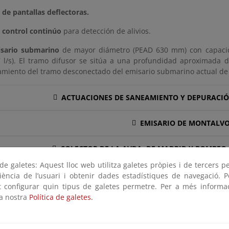
 de pantallas deflectoras.
 control continúo
para detección de alivios.
sario submarino
de mayor diámetro (PEAD 630 mm) con capacid
7 l/s). El tramo difusor se sitúa a una profundidad aproximada
miento del tramo desconectado del emisario submarino actual de 
ACTUACIONES DE SANEAMIENTO Y DEPURACI
EMISARIO DE MONTALV
COLECTOR DE LA AVDA. DE MADRID Y BOMBEO
e galetes: Aquest lloc web utilitza galetes pròpies i de tercers p
 GENERAL
riència de l’usuari i obtenir dades estadístiques de navegació. P
6/2018, de 3 de julio, de Presupuestos Generales del Estado
ot configurar quin tipus de galetes permetre. Per a més informa
n adicional centésima sexagésima primera, se declararon de i
la nostra
Política de galetes.
 la depuración de Sanxenxo y saneamiento de Raxó".
IÓN AMBIENTAL