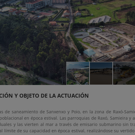
CIÓN Y OBJETO DE LA ACTUACIÓN
as de saneamiento de Sanxenxo y Poio, en la zona de Raxó-Samie
poblacional en época estival. Las parroquias de Raxó, Samieira y 
duales y las vierten al mar a través de emisario submarino sin tr
l límite de su capacidad en época estival, realizándose su vertid