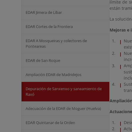
límite de 
están trami
EDAR Jimera de Líbar
La solució
EDAR Cortes de la Frontera
Mejoras e 
EDAR A Mosqueiras y colectores de
Nuev
Ponteareas
exis
Nue
incr
EDAR de San Roque
Amp
sus
Ampliación EDAR de Madridejos
incl
Sus
Depuración de Sanxenxo y saneamiento de
tran
Raxó
Ampliación
Adecuación de la EDAR de Moguer (Huelva)
Actuacion
Des
EDAR Quintanar de la Orden
Act