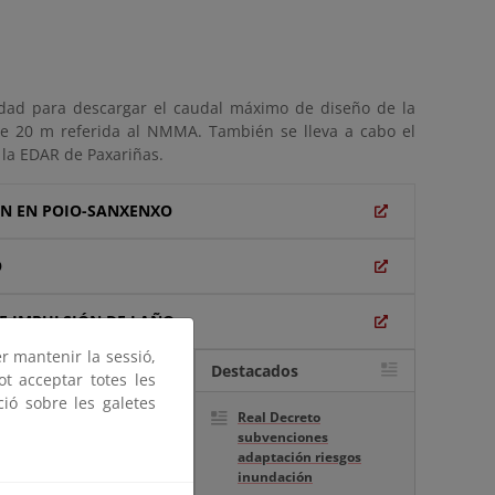
ad para descargar el caudal máximo de diseño de la
 de 20 m referida al NMMA. También se lleva a cabo el
la EDAR de Paxariñas.
ÓN EN POIO-SANXENXO
O
 E IMPULSIÓN DE LAÑO
er mantenir la sessió,
Destacados
ot acceptar totes les
 para el año 2018, en su
ció sobre les galetes
Real Decreto
nterés general las obras
subvenciones
adaptación riesgos
inundación