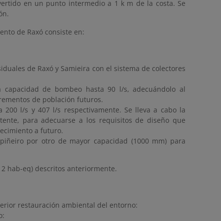
vertido en un punto intermedio a 1 k m de la costa. Se
ón.
ento de Raxó consiste en:
duales de Raxó y Samieira con el sistema de colectores
 capacidad de bombeo hasta 90 l/s, adecuándolo al
crementos de población futuros.
200 l/s y 407 l/s respectivamente. Se lleva a cabo la
stente, para adecuarse a los requisitos de diseño que
ecimiento a futuro.
Espiñeiro por otro de mayor capacidad (1000 mm) para
.
12 hab-eq) descritos anteriormente.
rior restauración ambiental del entorno:
o: