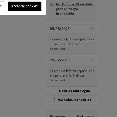
Inf. Pública RD medidas
s
Acceptar cookies
aluación Ambiental, por la
gestión riesgo
depuración de Sanxenxo y
inundación
05/08/2025
La reserva hídrica española se
encuentra al 65,8% de su
capacidad
29/07/2025
La reserva hídrica española se
encuentra al 67% de su
capacidad
Noticias sobre Agua
Ver todas las noticias
Reservas Naturales