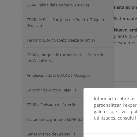
EDAR Palma del Condado (Huelva)
Instalación
Sistema de
EDAR de Beas-San Juan del Puerto -Trigueros
(Huelva)
Nuevo emi
planta (55
Terciario EDAR Cabezo Beaza (Murcia)
desmantela
EDAR y tanque de tormentas Villafranca de
los Caballeros
Ampliación de la EDAR de Mazagón
Colector de Arroyo Tejadilla
Informació sobre ús d
INTERÉS
EDAR y Emisario de Arrecife
personalitzar l’expe
En la Ley 
galetes o, si vol, p
disposició
utilitzades, consulti 
Tratamiento primario EDAR Galindo (Bizkaia)
"Mejora de
RESOLUC
Saneamiento de Granadilla