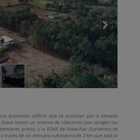
1/4
ra, presentan déficits que se acentúan por la elevada
a Graxa tienen un sistema de colectores que recogen las
atamiento previo; y la EDAR de Paxariñas (Sanxenxo) se
o a través de un emisario submarino de 2 km que está al