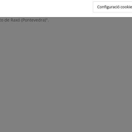
Configuració cookie
 de 10 de agosto de 2022, de la Dirección General de Calidad y Ev
mula Informe de impacto ambiental del proyecto "Mejora de la 
o de Raxó (Pontevedra)".