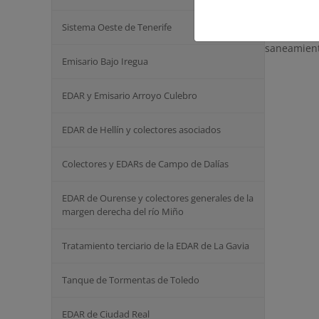
Resolución
Sistema Oeste de Tenerife
que se for
saneamient
Emisario Bajo Iregua
EDAR y Emisario Arroyo Culebro
EDAR de Hellín y colectores asociados
Colectores y EDARs de Campo de Dalías
EDAR de Ourense y colectores generales de la
margen derecha del río Miño
Tratamiento terciario de la EDAR de La Gavia
Tanque de Tormentas de Toledo
EDAR de Ciudad Real