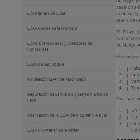
de Logroño
cada uno de
EDAR Jimera de Líbar
la de reco
que, una ve
EDAR Cortes de la Frontera
El Proyect
funcionami
EDAR A Mosqueiras y colectores de
de Nalda, A
Ponteareas
El emisario
EDAR de San Roque
Falt
Impo
Ampliación EDAR de Madridejos
Vert
Tram
Depuración de Sanxenxo y saneamiento de
Para soluci
Raxó
Un 
Adecuación de la EDAR de Moguer (Huelva)
Un r
La 
con
EDAR Quintanar de la Orden