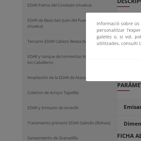
DESCRIP
EDAR Palma del Condado (Huelva)
EDAR de Beas-San Juan del Puerto -Trigueros
Emisar
Informació sobre ús d
(Huelva)
personalitzar l’expe
galetes o, si vol, p
Ramal
Terciario EDAR Cabezo Beaza (Murcia)
utilitzades, consulti 
Tanqu
EDAR y tanque de tormentas Villafranca de
los Caballeros
Instal
Ampliación de la EDAR de Mazagón
PARÁMET
Colector de Arroyo Tejadilla
Emisar
EDAR y Emisario de Arrecife
Tratamiento primario EDAR Galindo (Bizkaia)
Dimen
FICHA A
Saneamiento de Granadilla