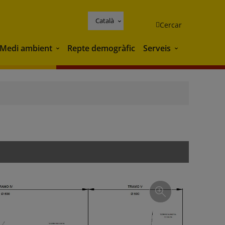
Català
Cercar
Medi ambient
Repte demogràfic
Serveis
Medi ambient
Serveis