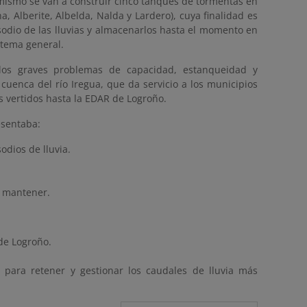
 mismo se van a construir cinco tanques de tormentas en
, Alberite, Albelda, Nalda y Lardero), cuya finalidad es
sodio de las lluvias y almacenarlos hasta el momento en
stema general.
r los graves problemas de capacidad, estanqueidad y
cuenca del río Iregua, que da servicio a los municipios
s vertidos hasta la EDAR de Logroño.
esentaba:
odios de lluvia.
e mantener.
de Logroño.
 para retener y gestionar los caudales de lluvia más