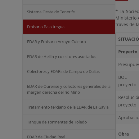
* La Socie
Sistema Oeste de Tenerife
Ministerio 
través de l
Emisario Bajo Iregua
SITUACI
EDAR y Emisario Arroyo Culebro
Proyecto
EDAR de Hellín y colectores asociados
Presupues
Colectores y EDARs de Campo de Dalías
BOE in
proyecto
EDAR de Ourense y colectores generales de la
margen derecha del río Miño
Resoluc
proyecto
Tratamiento terciario de la EDAR de La Gavia
Aprobació
Tanque de Tormentas de Toledo
Obra
EDAR de Ciudad Real