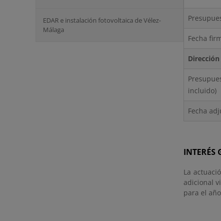
Presupues
EDAR e instalación fotovoltaica de Vélez-
Málaga
Fecha fir
Dirección
Presupu
incluido)
Fecha adj
INTERÉS
La actuació
adicional 
para el año