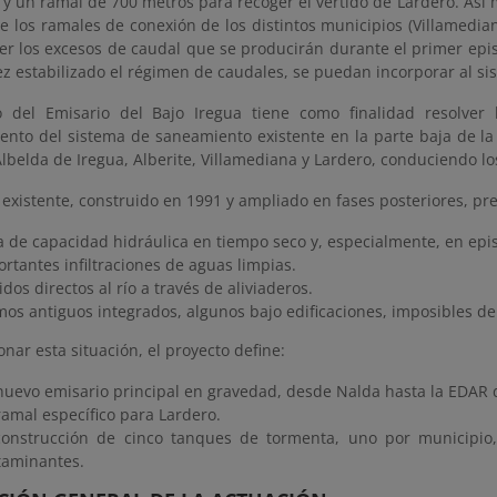
 y un ramal de 700 metros para recoger el vertido de Lardero. Así
 los ramales de conexión de los distintos municipios (Villamediana
ger los excesos de caudal que se producirán durante el primer epi
z estabilizado el régimen de caudales, se puedan incorporar al si
o del Emisario del Bajo Iregua tiene como finalidad resolve
ento del sistema de saneamiento existente en la parte baja de la 
lbelda de Iregua, Alberite, Villamediana y Lardero, conduciendo lo
 existente, construido en 1991 y ampliado en fases posteriores, pr
a de capacidad hidráulica en tiempo seco y, especialmente, en epis
rtantes infiltraciones de aguas limpias.
idos directos al río a través de aliviaderos.
os antiguos integrados, algunos bajo edificaciones, imposibles d
onar esta situación, el proyecto define:
nuevo emisario principal en gravedad, desde Nalda hasta la EDAR 
amal específico para Lardero.
construcción de cinco tanques de tormenta, uno por municipio,
taminantes.