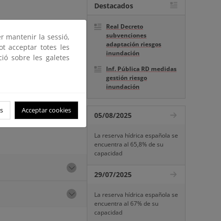
Destacados
Real Decreto
subvenciones
er mantenir la sessió,
adaptación riesgos
ot acceptar totes les
inundación
ció sobre les galetes
Inf. Pública RD medidas
gestión riesgo
inundación
s
Acceptar cookies
05/08/2025
La reserva hídrica española se
encuentra al 65,8% de su
capacidad
29/07/2025
La reserva hídrica española se
encuentra al 67% de su
capacidad