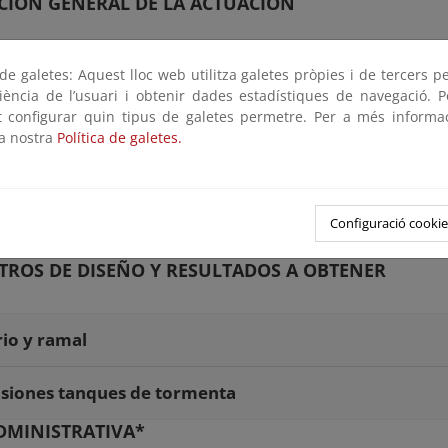
CIÓN GENERAL DE LA ACTUACIÓN
io principal
e galetes: Aquest lloc web utilitza galetes pròpies i de tercers p
riència de l’usuari i obtenir dades estadístiques de navegació. P
ot configurar quin tipus de galetes permetre. Per a més informa
la nostra
Política de galetes.
es de tormenta
Configuració cookie
aciones auxiliares
ROS DE DISEÑO Y RESULTADOS A OBTENER
io y ramal
siones tanques de tormenta
DMINISTRATIVA*