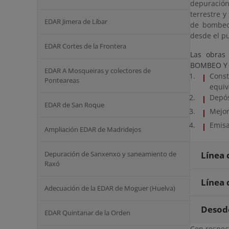
depuración.
terrestre y
EDAR Jimera de Líbar
de bombeo 
desde el pu
EDAR Cortes de la Frontera
Las obras
BOMBEO Y E
EDAR A Mosqueiras y colectores de
Cons
Ponteareas
equiv
Depós
EDAR de San Roque
Mejor
Emisa
Ampliación EDAR de Madridejos
Depuración de Sanxenxo y saneamiento de
Línea 
Raxó
Línea 
Adecuación de la EDAR de Moguer (Huelva)
Desod
EDAR Quintanar de la Orden
Con respect