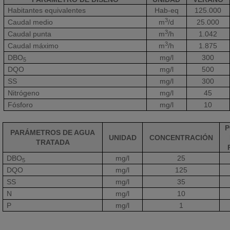
Habitantes equivalentes
Hab-eq
125.000
3
Caudal medio
m
/d
25.000
3
Caudal punta
m
/h
1.042
3
Caudal máximo
m
/h
1.875
DBO
mg/l
300
5
DQO
mg/l
500
SS
mg/l
300
Nitrógeno
mg/l
45
Fósforo
mg/l
10
P
PARÁMETROS DE AGUA
UNIDAD
CONCENTRACIÓN
TRATADA
DBO
mg/l
25
5
DQO
mg/l
125
SS
mg/l
35
N
mg/l
10
P
mg/l
1