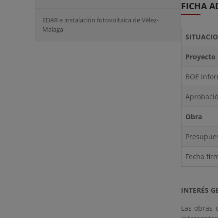
FICHA A
EDAR e instalación fotovoltaica de Vélez-
Málaga
SITUACI
Proyecto 
BOE infor
Aprobació
Obra
Presupues
Fecha fir
INTERÉS G
Las obras 