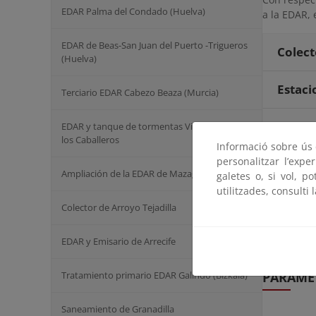
EDAR Palma del Condado (Huelva)
a la EDAR, 
EDAR de Beas-San Juan del Puerto -Trigueros
Colect
(Huelva)
Estac
Terciario EDAR Cabezo Beaza (Murcia)
Emisa
EDAR y tanque de tormentas Villafranca de
los Caballeros
Informació sobre ús d
Se incluye
personalitzar l’expe
vertido a 
Ampliación de la EDAR de Mazagón
galetes o, si vol, p
emisiones 
utilitzades, consulti 
Marco de E
Colector de Arroyo Tejadilla
octubre de
EDAR y Emisario de Arrecife
Fotovo
Tratamiento primario EDAR Galindo (Bizkaia)
PARÁMET
Saneamiento de Granadilla