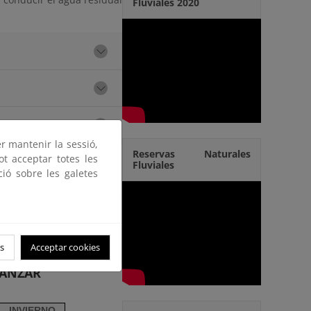
Fluviales 2020
er mantenir la sessió,
talación fotovoltaica sin
Reservas Naturales
ot acceptar totes les
Fluviales
ir significativamente las
ció sobre les galetes
orme a lo dispuesto en el
ejo Europeo de 23 y 24 de
s
Acceptar cookies
CANZAR
INVIERNO