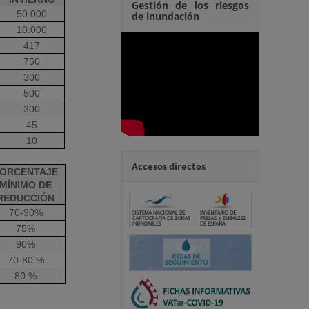
Gestión de los riesgos
50.000
de inundación
10.000
417
750
300
500
300
45
10
Accesos directos
ORCENTAJE
MÍNIMO DE
REDUCCIÓN
70-90%
75%
90%
70-80 %
80 %