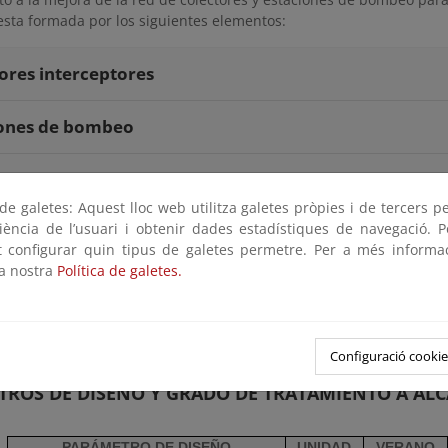
esta formada por los siguientes elementos:
ores interceptores
iones de bombeo
rio submarino
e galetes: Aquest lloc web utilitza galetes pròpies i de tercers p
 como mejora para eficiencia energética el desarrollo de una ins
riència de l’usuari i obtenir dades estadístiques de navegació. P
red destinada a producir parte de la energía consumida y reduc
ot configurar quin tipus de galetes permetre. Per a més informa
de CO2 asociadas al consumo eléctrico de las instalaciones, conf
la nostra
Política de galetes.
nergía y Cambio Climático 2.021-2.030 (“Marco 2.030”) del Cons
 2.014
ltaica
Configuració cookie
ROS DE DISEÑO Y GRADO DE TRATAMIENTO A AL
PARÁMETRO DE DISEÑO
UNIDAD
VERANO