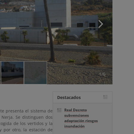
1/6
Destacados
Real Decreto
nte presenta el sistema de
subvenciones
 Nerja. Se distinguen dos
adaptación riesgos
ogida de los vertidos y la
inundación
 por otro, la estación de