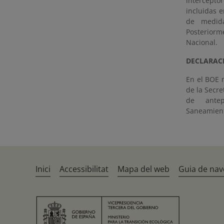
intercepto
incluidas e
de medida
Posteriorm
Nacional.
DECLARAC
En el BOE 
de la Secr
de antepr
Saneamiento
Inici
Accessibilitat
Mapa del web
Guia de nav