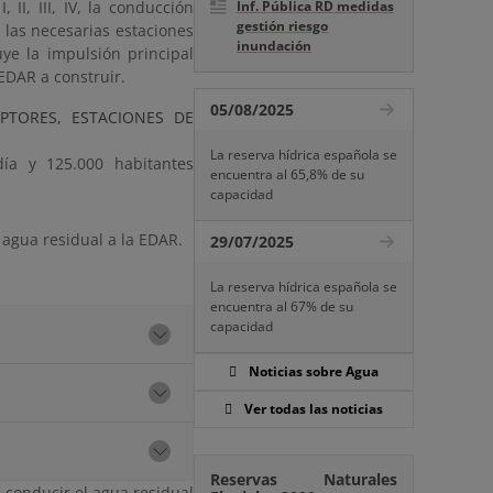
II, III, IV, la conducción
Inf. Pública RD medidas
gestión riesgo
o las necesarias estaciones
inundación
ye la impulsión principal
EDAR a construir.
05/08/2025
EPTORES, ESTACIONES DE
La reserva hídrica española se
ía y 125.000 habitantes
encuentra al 65,8% de su
capacidad
 agua residual a la EDAR.
29/07/2025
La reserva hídrica española se
encuentra al 67% de su
capacidad
Noticias sobre Agua
Ver todas las noticias
Reservas Naturales
 conducir el agua residual