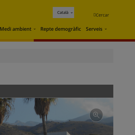
Català
Cercar
Medi ambient
Repte demogràfic
Serveis
Medi ambient
Serveis