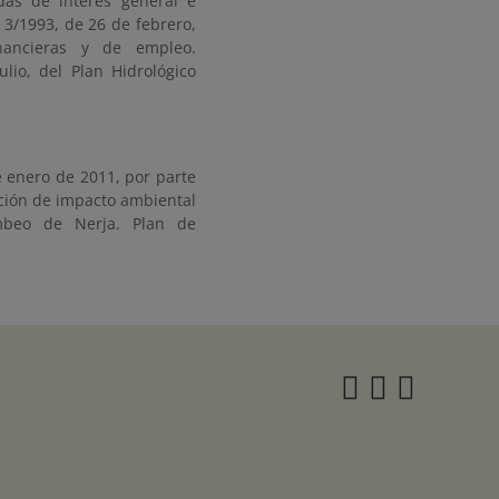
das de interés general e
y 3/1993, de 26 de febrero,
inancieras y de empleo.
lio, del Plan Hidrológico
e enero de 2011, por parte
ación de impacto ambiental
mbeo de Nerja. Plan de
Instagra
Twitter
Face