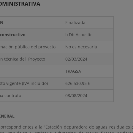
DMINISTRATIVA
ON
Finalizada
constructivo
I+Db Acoustic
mación pública del proyecto
No es necesaria
n técnica del Proyecto
02/03/2024
TRAGSA
to vigente (IVA incluido)
626,530.95 €
ma contrato
08/08/2024
ENERAL
correspondientes a la “Estación depuradora de aguas residuales d