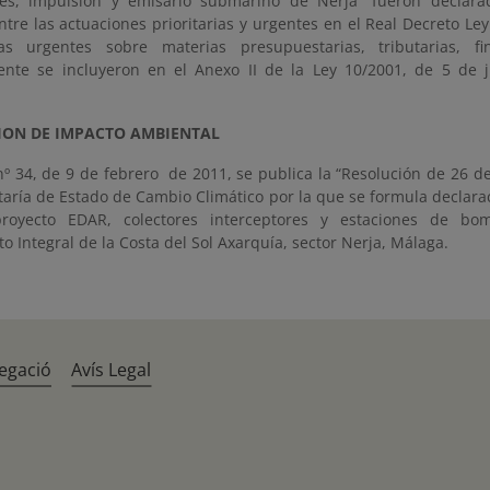
res, impulsión y emisario submarino de Nerja” fueron declara
ntre las actuaciones prioritarias y urgentes en el Real Decreto Le
s urgentes sobre materias presupuestarias, tributarias, f
ente se incluyeron en el Anexo II de la Ley 10/2001, de 5 de ju
ION DE IMPACTO AMBIENTAL
nº 34, de 9 de febrero de 2011, se publica la “Resolución de 26 d
etaría de Estado de Cambio Climático por la que se formula declar
oyecto EDAR, colectores interceptores y estaciones de bo
 Integral de la Costa del Sol Axarquía, sector Nerja, Málaga.
egació
Avís Legal