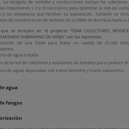
 La recogida de vertidos y conducciones incluye los colectores I, 
 las impulsiones I, II y III necesarios para optimizar la red así com
y los aliviaderos que facilitan su explotación. También se inclu
nto de concentración de vertidos en la EBAR de Burriana hasta la 
 que se incluyen en el proyecto “EDAR COLECTORES INTERC
MISARIO SUBMARINO DE NERJA” son las siguientes:
trucción de una EDAR para tratar un caudal de 25.000 m3/d
alentes.
ito de agua tratada.
a de la red de colectores y estaciones de bombeo para conducir el
rio de aguas depuradas con tramo terrestre y tramo submarino.
de agua
de fangos
orización
o a la mejora de la red de colectores y estaciones de bombeo para