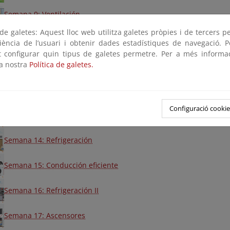
Semana 9: Ventilación
e galetes: Aquest lloc web utilitza galetes pròpies i de tercers p
Semana 10: Equipos ofimáticos
riència de l’usuari i obtenir dades estadístiques de navegació. P
ot configurar quin tipus de galetes permetre. Per a més informa
la nostra
Política de galetes.
Semana 11: Equipos eléctricos
Semana 12: Agua Caliente Sanitaria
Configuració cookie
Semana 13: Transporte y movilidad
Semana 14: Refrigeración
Semana 15: Conducción eficiente
Semana 16: Refrigeración II
Semana 17: Ascensores