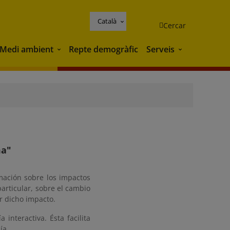
Català
Cercar
Medi ambient
Repte demogràfic
Serveis
Medi ambient
Serveis
ma"
mación sobre los impactos
particular, sobre el cambio
ir dicho impacto.
interactiva. Ésta facilita
ía.