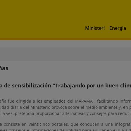
Ministeri
Energia
ñas
 de sensibilización "Trabajando por un buen cli
ña fue dirigida a los empleados del MAPAMA , facilitando infor
vidad diaria del Ministerio provoca sobre el medio ambiente y, en 
A la vez, pretendía proporcionar alternativas y consejos para reduc
 consiste en veinticinco postales, que conducen a una infografía 
ves consejos e informaciones de utilidad para aplicar en el día a d