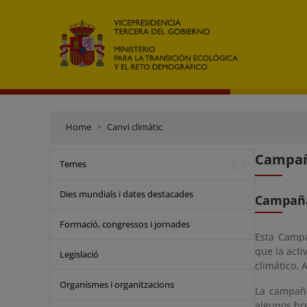
Home
Canvi climàtic
Campa
Temes
Dies mundials i dates destacades
Campaña
Formació, congressos i jornades
Esta Campa
que la acti
Legislació
climático. 
Organismes i organitzacions
La campaña
algunos bre