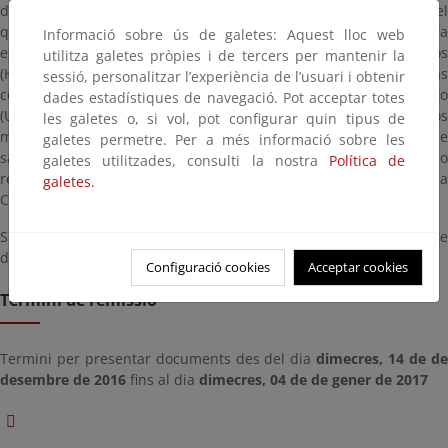
de 2014, sobre los gases fluorados de efecto invernadero y por el
que se deroga el Reglamento (CE) nº 842/2006, y, de manera
Informació sobre ús de galetes: Aquest lloc web
específica, la importación o fabricación de hidrofluorocarburos
utilitza galetes pròpies i de tercers per mantenir la
(HFCs) y la importación de equipos precargados con HFCs sin las
sessió, personalitzar l’experiència de l’usuari i obtenir
condiciones que reglamentariamente establece. El Reglamento
dades estadístiques de navegació. Pot acceptar totes
(UE) 517/2014 determina en su artículo 25 que los Estados
les galetes o, si vol, pot configurar quin tipus de
miembros establecerán las normas relativas al régimen de
galetes permetre. Per a més informació sobre les
sanciones aplicables en caso de infracción del mencionado
galetes utilitzades, consulti la nostra
Política de
reglamento comunitario, que deberán ser notificadas a la
galetes.
Comisión, a más tardar, el 1 de enero de 2017.
Sus comentarios y observaciones pueden remitirlas a la siguiente
dirección de correo electrónico
bzn-sgcacc@magrama.es
Configuració cookies
Acceptar cookies
Termini de remissió
Termini per presentar documents des del dia
dimecres, 14 de d
desembre de 2016
fins al dia
dimecres, 04 de de gener de 2017