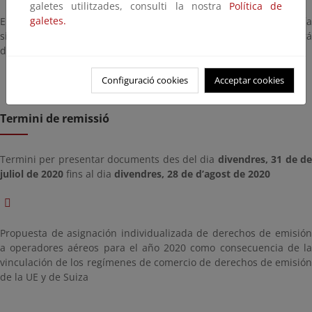
galetes utilitzades, consulti la nostra
Política de
galetes.
El plazo de presentación de observaciones comienza el día
siguiente al de publicación de este anuncio en el BOE y finalizará
después de 20 días hábiles contados a partir de dicha fecha.
Configuració cookies
Acceptar cookies
Termini de remissió
Termini per presentar documents des del dia
divendres, 31 de d
juliol de 2020
fins al dia
divendres, 28 de d’agost de 2020
Propuesta de asignación individualizada de derechos de emisión
a operadores aéreos para el año 2020 como consecuencia de la
vinculación de los regímenes de comercio de derechos de emisión
de la UE y de Suiza