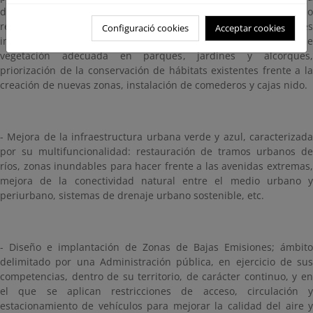
de hábitats, jardines verticales, tejados verdes, restauración o
rehabilitación de zonas húmedas, hábitats para polinizadores
Configuració cookies
Acceptar cookies
incluyendo refugios para las especies nidificantes y presencia de
vegetación adecuada en parques, jardines y alcorques,
priorización de la conservación de hábitats existentes frente a la
creación de nuevas zonas, instalación de comederos y cajas nido.
- Mejora de la infraestructura urbana verde y azul, caracterizada
por su multifuncionalidad: restauración de tramos urbanos de
ríos, zonas inundables para hacer frente a las avenidas extremas,
mejora de la conectividad natural entre el medio urbano y
periurbano, sistemas de drenaje urbano sostenible, etc.
- Diseño e implantación de Zonas de Bajas Emisiones; ámbito
delimitado por una Administración pública, en ejercicio de sus
competencias, dentro de su territorio, de carácter continuo, y en
el que se aplican restricciones de acceso, circulación y
estacionamiento de vehículos para mejorar la calidad del aire y