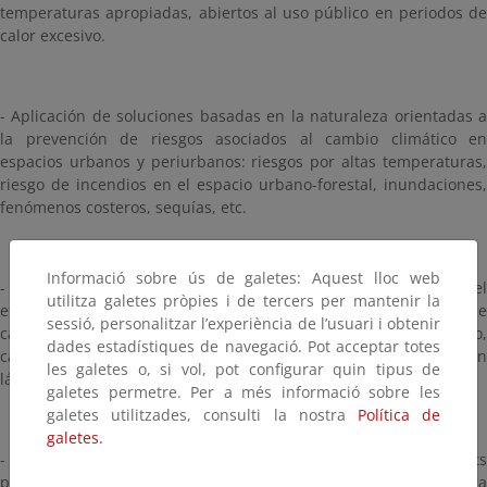
temperaturas apropiadas, abiertos al uso público en periodos de
calor excesivo.
- Aplicación de soluciones basadas en la naturaleza orientadas a
la prevención de riesgos asociados al cambio climático en
espacios urbanos y periurbanos: riesgos por altas temperaturas,
riesgo de incendios en el espacio urbano-forestal, inundaciones,
fenómenos costeros, sequías, etc.
Informació sobre ús de galetes: Aquest lloc web
- Intervenciones en espacios públicos orientadas a atenuar el
utilitza galetes pròpies i de tercers per mantenir la
efecto isla de calor urbana (sombreado natural o artificial de
sessió, personalitzar l’experiència de l’usuari i obtenir
calles y plazas, reducción de la impermeabilidad del suelo,
dades estadístiques de navegació. Pot acceptar totes
captación de aguas pluviales, creación de microclimas con
les galetes o, si vol, pot configurar quin tipus de
láminas de agua, aplicación de soluciones bioclimáticas, etc.)
galetes permetre. Per a més informació sobre les
galetes utilitzades, consulti la nostra
Política de
galetes.
- Incremento de la biodiversidad urbana y mejora de los hábitats
para la vida silvestre: aumento de zonas verdes urbanas y mejora