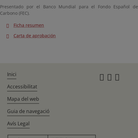
Presentado por el Banco Mundial para el Fondo Español de
Carbono (FEC).
Ficha resumen
Carta de aprobación
Inici
Instagr
Twitte
Fac
Accessibilitat
Mapa del web
Guia de navegació
Avís Legal