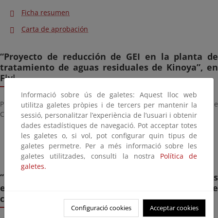
Ficha resumen
Carta de aprobación
“Proyecto de reducción de GEI en la planta de
tratamiento de aguas residuales de Kinoya”, en
Fiyi.
Informació sobre ús de galetes: Aquest lloc web
Presentado por el Banco Asiático de Desarrollo para el Fondo de
utilitza galetes pròpies i de tercers per mantenir la
Carbono de Asia Pacífico (APCF).
sessió, personalitzar l’experiència de l’usuari i obtenir
dades estadístiques de navegació. Pot acceptar totes
Ficha resumen
les galetes o, si vol, pot configurar quin tipus de
galetes permetre. Per a més informació sobre les
Carta de aprobación
galetes utilitzades, consulti la nostra
Política de
galetes.
“Proyecto forestal en áreas ecológicas
estratégicas en las llanuras del Caribe
colombiano”, en Colombia.
Configuració cookies
Acceptar cookies