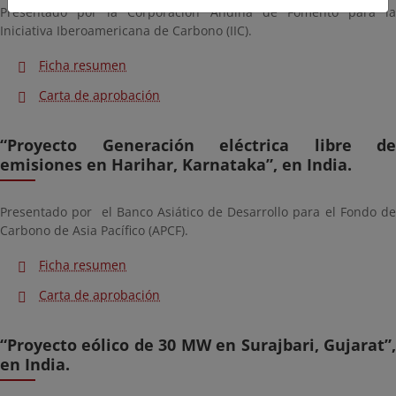
Presentado por la Corporación Andina de Fomento para la
Iniciativa Iberoamericana de Carbono (IIC).
Ficha resumen
Carta de aprobación
“Proyecto Generación eléctrica libre de
emisiones en Harihar, Karnataka”, en India.
Presentado por el Banco Asiático de Desarrollo para el Fondo de
Carbono de Asia Pacífico (APCF).
Ficha resumen
Carta de aprobación
“Proyecto eólico de 30 MW en Surajbari, Gujarat”,
en India.