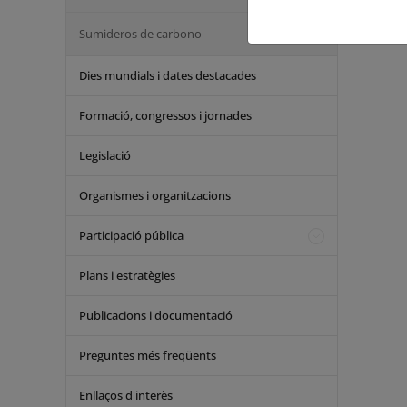
Sumideros de carbono
Dies mundials i dates destacades
Formació, congressos i jornades
Legislació
Organismes i organitzacions
Participació pública
Plans i estratègies
Publicacions i documentació
Preguntes més freqüents
Enllaços d'interès