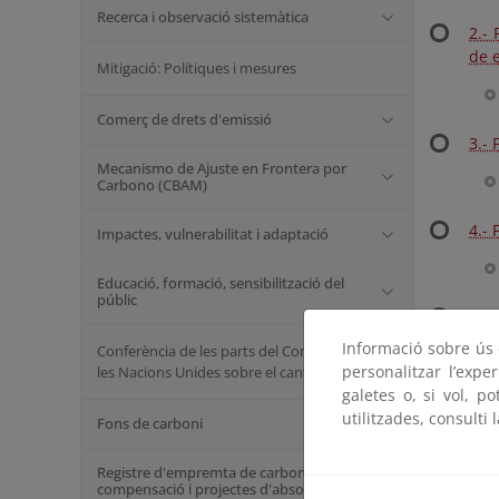
Recerca i observació sistemàtica
2.-
de 
Mitigació: Polítiques i mesures
Comerç de drets d'emissió
3.- 
Mecanismo de Ajuste en Frontera por
Carbono (CBAM)
4.-
Impactes, vulnerabilitat i adaptació
Educació, formació, sensibilització del
públic
5.-
Informació sobre ús d
Conferència de les parts del Conveni marc de
personalitzar l’expe
les Nacions Unides sobre el canvi climàtic
galetes o, si vol, p
6.-
utilitzades, consulti 
Fons de carboni
Registre d'empremta de carboni,
compensació i projectes d'absorció
7.-