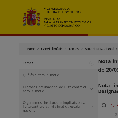
Home
Canvi climàtic
Temes
Autoritat Nacional D
Nota in
Temes
de 20/0
Què és el canvi climàtic
Nota in
El procés internacional de lluita contra el
Designa
canvi climàtic
Organismes i institucions implicats en la
1.-
lluita contra el canvi climàtic a escala
nacional