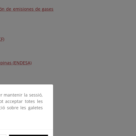
ión de emisiones de gases
CF)
ipinas (ENDESA)
 Laqi en China(ENDESA)
er mantenir la sessió,
ot acceptar totes les
ció sobre les galetes
en China (ENDESA)
nhot (ENDESA)