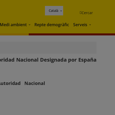
Català
Cercar
Medi ambient
Repte demogràfic
Serveis
Medi ambient
Serveis
oridad Nacional Designada por España
utoridad Nacional