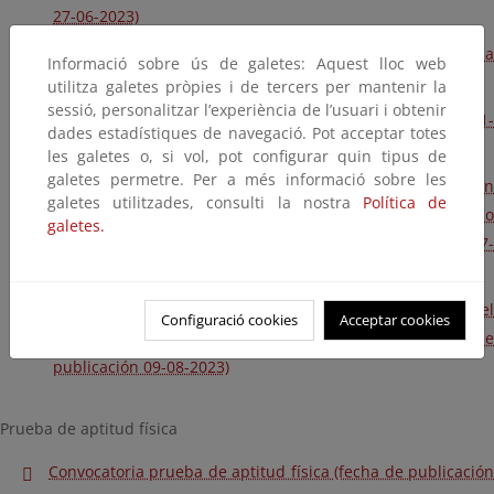
27-06-2023)
Nota informativa para presentación de alegaciones (fecha
Informació sobre ús de galetes: Aquest lloc web
de publicación 27-06-2023)
utilitza galetes pròpies i de tercers per mantenir la
sessió, personalitzar l’experiència de l’usuari i obtenir
Plantilla definitiva de respuestas (fecha de publicación 21-
dades estadístiques de navegació. Pot acceptar totes
07-2023)
les galetes o, si vol, pot configurar quin tipus de
galetes permetre. Per a més informació sobre les
Calificaciones anonimizadas de los aspirantes que han
galetes utilitzades, consulti la nostra
Política de
superado el ejercicio único y convocatoria del acto público
galetes.
de apertura de cabeceras (fecha de publicación 28-07-
2023)
Calificaciones de los aspirantes que han superado el
Configuració cookies
Acceptar cookies
ejercicio único con datos identificativos (fecha de
publicación 09-08-2023)
Prueba de aptitud física
Convocatoria prueba de aptitud física (fecha de publicación