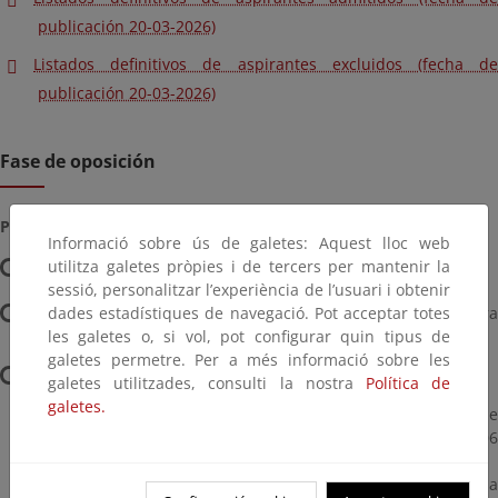
publicación 20-03-2026)
Listados definitivos de aspirantes excluidos (fecha de
publicación 20-03-2026)
Fase de oposición
Primer ejercicio:
Informació sobre ús de galetes: Aquest lloc web
utilitza galetes pròpies i de tercers per mantenir la
Fecha
: 30 de mayo de 2026
sessió, personalitzar l’experiència de l’usuari i obtenir
Horario
dades estadístiques de navegació. Pot acceptar totes
: 9:00 horas, hora peninsular (8:00 horas, hora
insular canaria).
les galetes o, si vol, pot configurar quin tipus de
galetes permetre. Per a més informació sobre les
Lugares
:
galetes utilitzades, consulti la nostra
Política de
galetes.
BADAJOZ: Universidad de Extremadura. Escuela de
Ingenierías Industriales. Avenida de Elvas, s/n. 06006
Badajoz (Badajoz).
ILLES BALEARS: Universitat de les Illes Balears. Edifici Sa