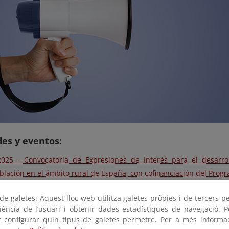
es y eventos:
2025 - Convocatoria de Expresiones de Interés para el desarro
lación en el ámbito rural de España, con cofinanciación del Prog
2025 - Información pública de la convocatoria de subvenciones 
e galetes: Aquest lloc web utilitza galetes pròpies i de tercers p
rrencia competitiva, para apoyo a programas y de impulso a l
riència de l’usuari i obtenir dades estadístiques de navegació. P
ollo Regional (FEDER)
ot configurar quin tipus de galetes permetre. Per a més informa