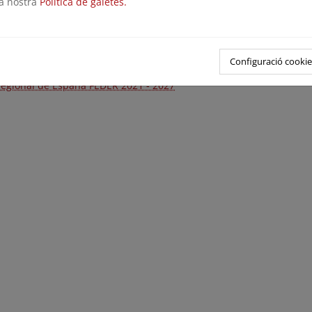
la nostra
Política de galetes.
2025 – Convocatoria de subvenciones de la Fundación Biodiversida
a programas y proyectos para la conservación y restauración de lo
idos, cofinanciada por el Fondo Europeo de Desarrollo Regional (F
Configuració cookie
2024 - Convocatoria de expresiones de interés para los objeti
regional de España FEDER 2021 - 2027