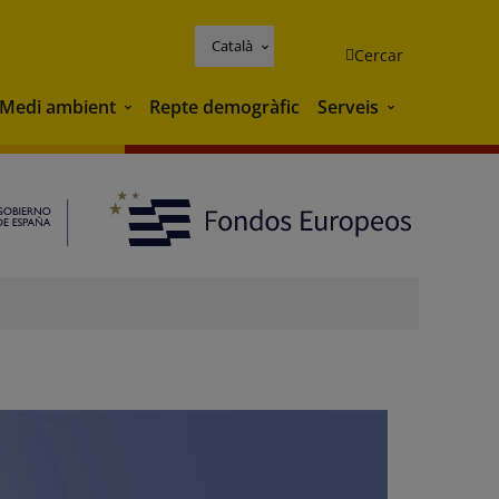
Català
Cercar
Medi ambient
Repte demogràfic
Serveis
Medi ambient
Serveis