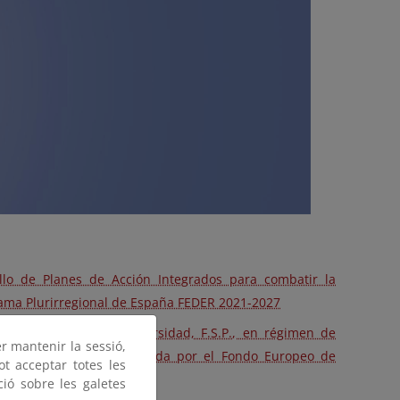
llo de Planes de Acción Integrados para combatir la
rama Plurirregional de España FEDER 2021-2027
de la Fundación Biodiversidad, F.S.P., en régimen de
er mantenir la sessió,
a bioeconomía, cofinanciada por el Fondo Europeo de
ot acceptar totes les
ció sobre les galetes