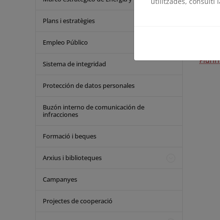
utilitzades, consulti 
18.02.
apoyo 
Plans i estratègies
proteg
Empleo Público
13.09.
Plurir
Sistema de integridad
Protección de datos personales
Buzón interno de comunicación de
infracciones
Formació i beques
Arxius i biblioteques
Campanyes
Projectes de cooperació