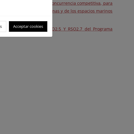
d, F.S.P., en régimen de concurrencia competitiva, para
s hábitats y especies marinas y de los espacios marinos
EDER)
s
Acceptar cookies
vos específicos RSO2.4, RSO2.5 Y RSO2.7 del Programa