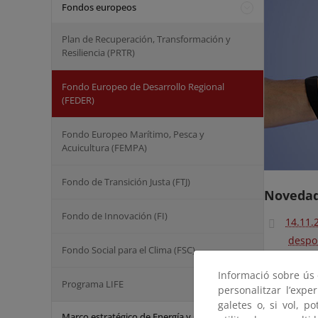
Fondos europeos
Plan de Recuperación, Transformación y
Resiliencia (PRTR)
Fondo Europeo de Desarrollo Regional
(FEDER)
Fondo Europeo Marítimo, Pesca y
Acuicultura (FEMPA)
Fondo de Transición Justa (FTJ)
Novedad
Fondo de Innovación (FI)
14.11.
despob
Fondo Social para el Clima (FSC)
26.02.
Informació sobre ús d
concu
Programa LIFE
personalitzar l’expe
Desarr
galetes o, si vol, p
Marco estratégico de Energía y Clima