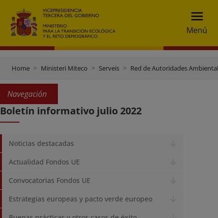
Menú
Home
Ministeri Miteco
Serveis
Red de Autoridades Ambienta
Navegación
Boletín informativo julio 2022
Noticias destacadas
Actualidad Fondos UE
Convocatorias Fondos UE
Estrategias europeas y pacto verde europeo
Buenas prácticas y otros casos de éxito