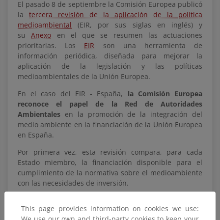
El pasado 8 de septiembre la Comisión Europea publicó
la
tercera revisión de la aplicación de la política
medioambiental
(EIR, por sus siglas en inglés) y
su
Anexo
en el que se resumen las actuaciones
prioritarias. Los
EIR
son una herramienta de
información periódica, diseñada para mejorar la
aplicación de la legislación y las políticas
medioambientales de la Unión Europea.
En el caso del EIR - España,
la Comisión Europea
reconoce el papel de la Red de Autoridades
Ambientales
en la promoción de la integración del
medio ambiente en la financiación de la Unión Europea
en España.
Por primera vez, esta revisión compara, para cada
Estado miembro, la financiación disponible para el
cumplimiento de la normativa sobre el medioambiente
con las necesidades de inversión.
Informes EIR por Estado miembro
This page provides information on cookies we use:
Preguntas y respuestas
We use our own and third-party cookies to keep your