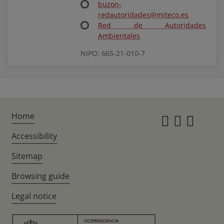
buzon-
redautoridades@miteco.es
Red de Autoridades
Ambientales
NIPO: 665-21-010-7
Home
Instagr
Twitte
Fac
Accessibility
Sitemap
Browsing guide
Legal notice