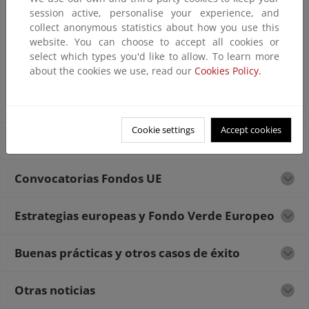
EIR - España (Informe país)
session active, personalise your experience, and
collect anonymous statistics about how you use this
Ficha Técnica EIR - España
website. You can choose to accept all cookies or
select which types you'd like to allow. To learn more
Acceso a la noticia
about the cookies we use, read our
Cookies Policy.
Cookie settings
Accept cookies
Actualidad Fondos UE
Convocatorias Fondos UE
Estrategias europeas y Fondo Verde Europeo
Buenas prácticas y otros casos de éxito
Otras noticias