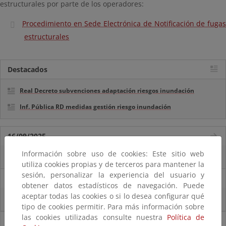
estructurales por parte de los operadores:
Procedimiento en Sede Electrónica de Notificación de fugas
estructurales
Destacados
Real Decreto subvenciones adaptación riesgos inundación
Inf. Pública RD medidas gestión riesgo inundación
16/09/2025
Información sobre uso de cookies: Este sitio web
La reserva hídrica española se encuentra al 57,1% de su capacidad
utiliza cookies propias y de terceros para mantener la
sesión, personalizar la experiencia del usuario y
10/09/2025
obtener datos estadísticos de navegación. Puede
aceptar todas las cookies o si lo desea configurar qué
La reserva hídrica española se encuentra al 58,2% de su capacidad
tipo de cookies permitir. Para más información sobre
las cookies utilizadas consulte nuestra
Política de
Noticias sobre Agua