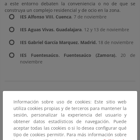
a este entorno debaten la conveniencia o no de que se
construya un complejo residencial y de ocio en la zona.
IES Alfonso VIII. Cuenca
. 7 de noviembre
IES Aguas Vivas. Guadalajara
. 12 y 13 de noviembre
IES Gabriel García Marquez. Madrid.
18 de noviembre
IES Fuentesaúco. Fuentesaúco (Zamora).
20 de
noviembre
Visitas Autoguiadas
Información sobre uso de cookies: Este sitio web
utiliza cookies propias y de terceros para mantener la
Utilizando la maqueta del Monte de Valsaín, el equipo
sesión, personalizar la experiencia del usuario y
educativo del CENEAM realiza una introducción al ecosistema
obtener datos estadísticos de navegación. Puede
en el que nos situamos y que el grupo va a visitar,
aceptar todas las cookies o si lo desea configurar qué
posteriormente, de forma autoguiada. Esta actividad se
tipo de cookies permitir. Para más información sobre
complementa con la posibilidad de hacer uno de