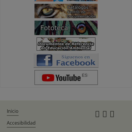
Inicio
Instagr
Twitte
Fac
Accesibilidad