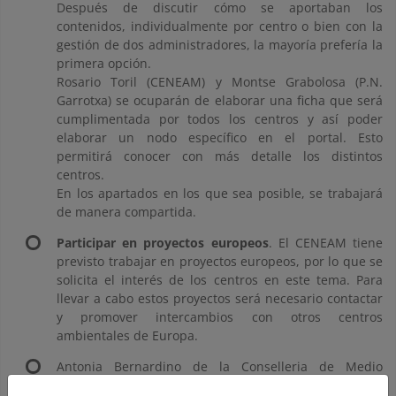
Después de discutir cómo se aportaban los
contenidos, individualmente por centro o bien con la
gestión de dos administradores, la mayoría prefería la
primera opción.
Rosario Toril (CENEAM) y Montse Grabolosa (P.N.
Garrotxa) se ocuparán de elaborar una ficha que será
cumplimentada por todos los centros y así poder
elaborar un nodo específico en el portal. Esto
permitirá conocer con más detalle los distintos
centros.
En los apartados en los que sea posible, se trabajará
de manera compartida.
Participar en proyectos europeos
. El CENEAM tiene
previsto trabajar en proyectos europeos, por lo que se
solicita el interés de los centros en este tema. Para
llevar a cabo estos proyectos será necesario contactar
y promover intercambios con otros centros
ambientales de Europa.
Antonia Bernardino de la Conselleria de Medio
Ambiente, Agua, Urbanismo y Vivienda de la