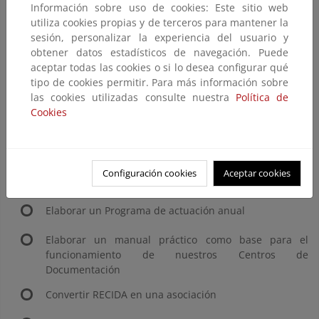
Generalitat Valenciana realizará un resumen de la ley
Información sobre uso de cookies: Este sitio web
de información ambiental.
utiliza cookies propias y de terceros para mantener la
sesión, personalizar la experiencia del usuario y
Susana Fernández del Centro de Investigación para la
obtener datos estadísticos de navegación. Puede
Paz, nos facilitará información sobre cómo hacerse
aceptar todas las cookies o si lo desea configurar qué
Asociación, con el fin de estudiar la posibilidad de que
tipo de cookies permitir. Para más información sobre
RECIDA sea un asociación.
las cookies utilizadas consulte nuestra
Política de
Cookies
Comprobar cada centro si entre sus fines está la
investigación, ya que Jesús Tramullas de la
Universidad de Zaragoza comenta que para este tipo
de centros puede ofrecer financiación para proyectos.
Configuración cookies
Aceptar cookies
- Propuestas para llevar a cabo a medio plazo:
Elaborar un Programa de actuación anual
Elaborar un manual práctico como base para el
funcionamiento de nuestros Centros de
Documentación
Convertir RECIDA en una asociación