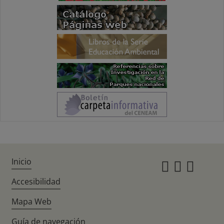
Inicio
Instagr
Twitte
Fac
Accesibilidad
Mapa Web
Guía de navegación