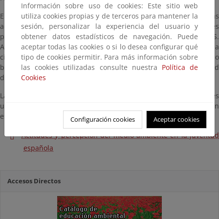
Información sobre uso de cookies: Este sitio web
En el marco de este proyecto se analizaron y compararon las
utiliza cookies propias y de terceros para mantener la
actitudes y valores de los jóvenes de los cuatro países
sesión, personalizar la experiencia del usuario y
participantes tomando como base la investigación TETSDAIS.
obtener datos estadísticos de navegación. Puede
Asimismo, algunos resultados se compararon con los de la
aceptar todas las cookies o si lo desea configurar qué
ciudadanía de los países de la Unión Europea, tomando como
tipo de cookies permitir. Para más información sobre
base el Eurobarometre 58.0: Les attitudes des Européens à l’égard
las cookies utilizadas consulte nuestra
Política de
de l’environnement, publicado en diciembre de 2002.
Cookies
La investigación presenta tres características fundamentales: es
un ecobarómetro, versa sobre las actitudes ambientales, y es un
estudio sociológico sobre la juventud.
Configuración cookies
Aceptar cookies
Actitudes y percepción del medio ambiente en la juventud
española
Accesos Directos