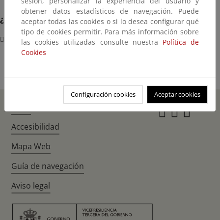
sesión, personalizar la experiencia del usuario y
obtener datos estadísticos de navegación. Puede
¿Dónde?
aceptar todas las cookies o si lo desea configurar qué
tipo de cookies permitir. Para más información sobre
Hotel AC Cuzco. Paseo de la Castellana, 133
las cookies utilizadas consulte nuestra
Política de
Cookies
Configuración cookies
Aceptar cookies
Inicio
Instagr
Twitte
Fac
Accesibilidad
Mapa Web
Guía de navegación
Aviso legal