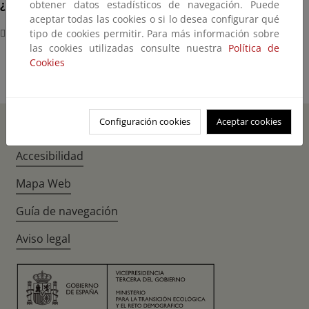
¿Dónde?
obtener datos estadísticos de navegación. Puede
aceptar todas las cookies o si lo desea configurar qué
Nueva York
tipo de cookies permitir. Para más información sobre
las cookies utilizadas consulte nuestra
Política de
Cookies
Configuración cookies
Aceptar cookies
Inicio
Instagr
Twitte
Fac
Accesibilidad
Mapa Web
Guía de navegación
Aviso legal