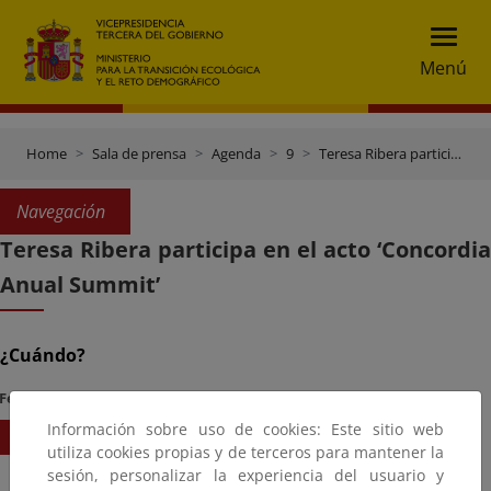
Menú
Home
Sala de prensa
Agenda
9
Teresa Ribera participa en el acto ‘Concordia Anual Summit’
Navegación
Teresa Ribera participa en el acto ‘Concordia
Anual Summit’
¿Cuándo?
Fecha Inicio
Hora
Información sobre uso de cookies: Este sitio web
20/09/2023
20:15
utiliza cookies propias y de terceros para mantener la
sesión, personalizar la experiencia del usuario y