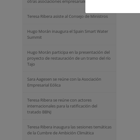
otras asociaciones empresariales
Teresa Ribera asiste al Consejo de Ministros
Hugo Morán inaugura el Spain Smart Water
Summit
Hugo Morán participa en la presentación del
proyecto de restauración de un tramo del río
Tajo
Sara Aagesen se reúne con la Asociación
Empresarial Eólica
Teresa Ribera se reúne con actores
internacionales para la ratificación del
tratado BBNJ
Teresa Ribera inaugura las sesiones temáticas
de la Cumbre de Ambición Climática