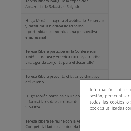
Teresa Ribera inaugura la exposición
Amazonia de Sebastiao Salgado
Hugo Morán inaugura el webinario ‘Preservar
y restaurar la biodiversidad como
oportunidad económica: una perspectiva
empresarial’
Teresa Ribera participa en la Conferencia
‘Unión Europea y América Latina y el Caribe:
una agenda conjunta para el desarrollo’
Teresa Ribera presenta el balance climático
del verano
Información sobre u
sesión, personalizar
Hugo Morán participa en un encuentro
informativo sobre las obras del túnel de San
todas las cookies o
Silvestre
cookies utilizadas c
Teresa Ribera se reúne con la Alianza por la
Competitividad de la Industria Española y