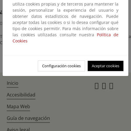
utiliza cookies propias y de terceros para mantener la
sesión, personalizar la experiencia del usuario y
¿Dónde?
obtener datos estadísticos de navegación. Puede
aceptar todas las cookies o si lo desea configurar qué
Nueva York
tipo de cookies permitir. Para más información sobre
las cookies utilizadas consulte nuestra
Política de
Teresa Ribera inaugura las sesiones temáticas de alto nivel de la
Cookies
Cumbre de Ambición Climática.
Configuración cookies
Aceptar cookies
Inicio
Instagr
Twitte
Fac
Accesibilidad
Mapa Web
Guía de navegación
Aviso legal