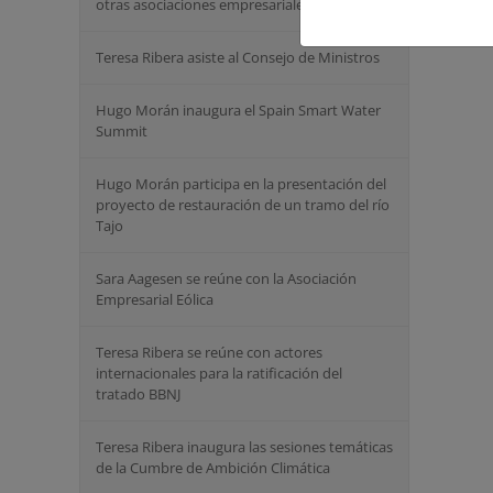
otras asociaciones empresariales
Teresa Ribera asiste al Consejo de Ministros
Hugo Morán inaugura el Spain Smart Water
Summit
Hugo Morán participa en la presentación del
proyecto de restauración de un tramo del río
Tajo
Sara Aagesen se reúne con la Asociación
Empresarial Eólica
Teresa Ribera se reúne con actores
internacionales para la ratificación del
tratado BBNJ
Teresa Ribera inaugura las sesiones temáticas
de la Cumbre de Ambición Climática