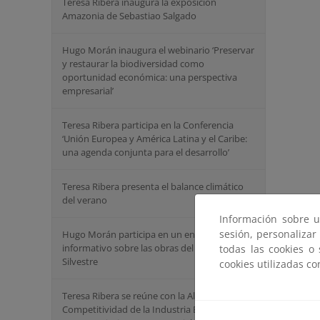
Teresa Ribera inaugura la exposición
Amazonia de Sebastiao Salgado
Hugo Morán inaugura el webinario ‘Preservar
y restaurar la biodiversidad como
oportunidad económica: una perspectiva
empresarial’
Teresa Ribera participa en la Conferencia
‘Unión Europea y América Latina y el Caribe:
una agenda conjunta para el desarrollo’
Teresa Ribera presenta el balance climático
del verano
Información sobre u
sesión, personalizar
Hugo Morán participa en un encuentro
informativo sobre las obras del túnel de San
todas las cookies o
Silvestre
cookies utilizadas c
Teresa Ribera se reúne con la Alianza por la
Competitividad de la Industria Española y