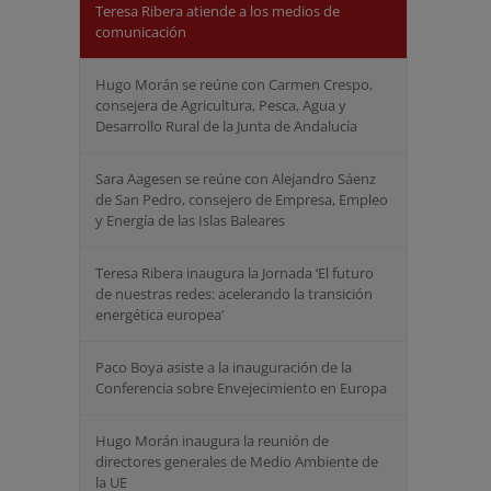
Teresa Ribera atiende a los medios de
comunicación
Hugo Morán se reúne con Carmen Crespo,
consejera de Agricultura, Pesca, Agua y
Desarrollo Rural de la Junta de Andalucía
Sara Aagesen se reúne con Alejandro Sáenz
de San Pedro, consejero de Empresa, Empleo
y Energía de las Islas Baleares
Teresa Ribera inaugura la Jornada ‘El futuro
de nuestras redes: acelerando la transición
energética europea’
Paco Boya asiste a la inauguración de la
Conferencia sobre Envejecimiento en Europa
Hugo Morán inaugura la reunión de
directores generales de Medio Ambiente de
la UE