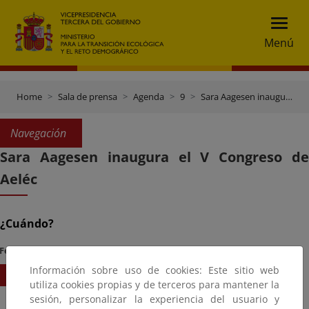
Menú
Home
Sala de prensa
Agenda
9
Sara Aagesen inaugura el V Congreso de Aeléc
Navegación
Sara Aagesen inaugura el V Congreso de
Aeléc
¿Cuándo?
Fecha Inicio
Hora
Información sobre uso de cookies: Este sitio web
20/09/2023
09:00
utiliza cookies propias y de terceros para mantener la
sesión, personalizar la experiencia del usuario y