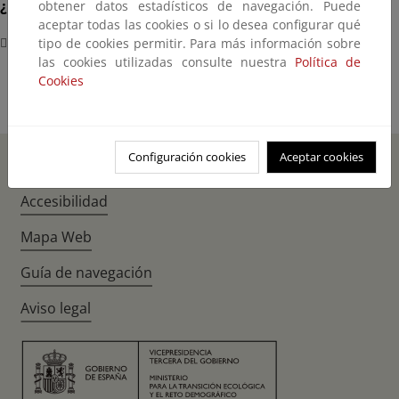
¿Dónde?
obtener datos estadísticos de navegación. Puede
aceptar todas las cookies o si lo desea configurar qué
Calle José Ortega y Gasset, 29
tipo de cookies permitir. Para más información sobre
las cookies utilizadas consulte nuestra
Política de
Cookies
Configuración cookies
Aceptar cookies
Inicio
Instagr
Twitte
Fac
Accesibilidad
Mapa Web
Guía de navegación
Aviso legal