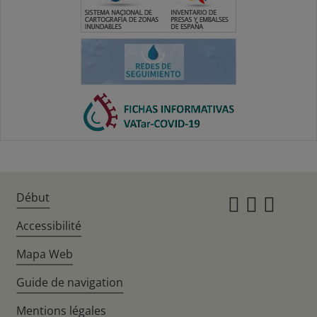
Début
Instagr
Twitte
Fac
Accessibilité
Mapa Web
Guide de navigation
Mentions légales