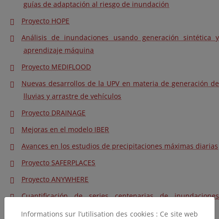
guías de adaptación al riesgo de inundación
Proyecto HOPE
Análisis de inundaciones usando generación sintética y
aprendizaje máquina
Proyecto MEDIFLOOD
Nuevas desarrollos de la UPV en materia de generación de
lluvias y arrastre de vehículos
Proyecto DRAINAGE
Mejoras en el modelo IBER
Avances en los estudios de precipitaciones máximas diarias
Proyecto SAFERPLACES
Proyecto ANYWHERE
Cuantificación de series centenarias de inundaciones
extremas del Río Duero
Informations sur l’utilisation des cookies : Ce site web