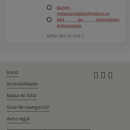
buzon-
redautoridades@miteco.es
Red de Autoridades
Ambientales
NIPO: 665-21-010-7
Inicio
Instagr
Twitte
Fac
Accesibilidade
Mapa do Sitio
Guía de navegación
Aviso legal