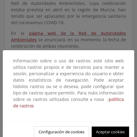
Red de Autoridades Ambientales, cuya celebración
estaba prevista en abril en la región de Murcia, han
tenido que ser aplazadas por la emergencia sanitaria
del coronavirus COVID-19.
En la
página web de la Red de Autoridades
Ambientales
se anunciará, en su momento, la fecha de
celebración de ambas reuniones.
Información sobre o uso de rastros: este sitio web
Jornadas Informativas LIFE 2020
utiliza rastros propios e de terceiros para manter a
sesión, personalizar a experiencia do usuario e obter
datos estatísticos de navegación. Pode aceptar
Noticias destacadas
tódolos rastros ou se o desexa, pode configurar que
tipo de rastros quere permitir. Para máis información
sobre os rastros utilizados consulte a nosa ;
política
Actualidad Fondos UE
de rastros
Convocatorias Fondos UE
Configuración de cookies
Aceptar cookies
Buenas prácticas y otros casos de éxito