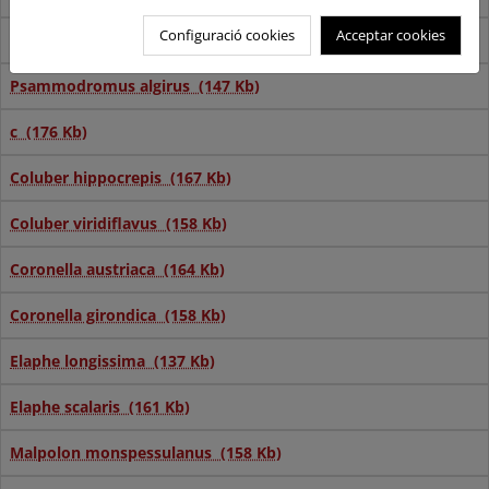
Configuració cookies
Acceptar cookies
Podarcis sicula (170 Kb)
Psammodromus algirus (147 Kb)
c (176 Kb)
Coluber hippocrepis (167 Kb)
Coluber viridiflavus (158 Kb)
Coronella austriaca (164 Kb)
Coronella girondica (158 Kb)
Elaphe longissima (137 Kb)
Elaphe scalaris (161 Kb)
Malpolon monspessulanus (158 Kb)