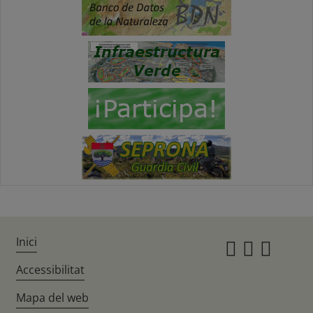
Inici
Instagr
Twitte
Fac
Accessibilitat
Mapa del web