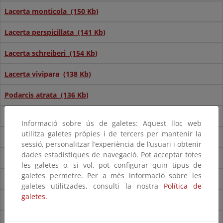
Lacerta monticola (150 Kb)
Lacerta perspicillata (141 Kb)
Lacerta schreiberi (154 Kb)
Lacerta vivipara (138 Kb)
Podarcis atrata (136 Kb)
Podarcis bocagei (168 Kb)
Informació sobre ús de galetes: Aquest lloc web
utilitza galetes pròpies i de tercers per mantenir la
Podarcis carbonelli (134 Kb)
sessió, personalitzar l’experiència de l’usuari i obtenir
dades estadístiques de navegació. Pot acceptar totes
Podarcis hispanica (159 Kb)
les galetes o, si vol, pot configurar quin tipus de
galetes permetre. Per a més informació sobre les
Podarcis lilfordi (143 Kb)
galetes utilitzades, consulti la nostra
Política de
galetes.
Podarcis muralis (182 Kb)
Podarcis pityusensis (138 Kb)