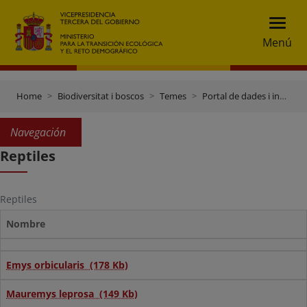
Menú
Home
Biodiversitat i boscos
Temes
Portal de dades i inventaris
Navegación
Reptiles
Reptiles
Nombre
Emys orbicularis (178 Kb)
Mauremys leprosa (149 Kb)