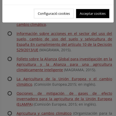
Configuració cookies
Acceptar cookies
Iniciativa 4 por mil: el carbono orgánico del suelo
como herramienta de mitigación y adaptación al
cambio climático
.
Información sobre acciones en el sector del uso del
suelo, cambio de uso del suelo y selvicultura de
España En cumplimiento del artículo 10 de la Decisión
529/2013/UE
(MAGRAMA, 2015).
Folleto sobre la Alianza Global para investigación en la
Agricultura y la Alianza para una agricultura
climáticamente inteligente
(MAGRAMA, 2015).
La Agricultura de la Unión Europea y el cambio
climático
. (Comisión Europea,2015; en inglés).
Opciones de mitigación de gases de efecto
invernadero para la agricultura de la Unión Europea
(EcAMPA)
(Comisión Europea, 2015; en inglés).
Agricultura y cambio climático
(Organización para la