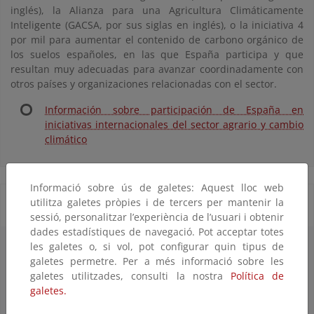
inglés), la Alianza para una Agricultura Climáticamente
Inteligente (GACSA, por sus siglas en inglés), o la iniciativa 4
por mil para aumentar el contenido de carbono orgánico de
los suelos españoles, en las que España participa y que
resultan muy adecuadas para avanzar coordinadamente con
otros países y organizaciones relacionadas con el sector.
Información sobre participación de España en
iniciativas internacionales del sector agrario y cambio
climático
Informació sobre ús de galetes: Aquest lloc web
utilitza galetes pròpies i de tercers per mantenir la
Algunos documentos e información de interés
sessió, personalitzar l’experiència de l’usuari i obtenir
dades estadístiques de navegació. Pot acceptar totes
les galetes o, si vol, pot configurar quin tipus de
galetes permetre. Per a més informació sobre les
galetes utilitzades, consulti la nostra
Política de
galetes.