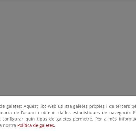
e galetes: Aquest lloc web utilitza galetes pròpies i de tercers p
riència de l’usuari i obtenir dades estadístiques de navegació. P
ot configurar quin tipus de galetes permetre. Per a més informa
la nostra
Política de galetes.