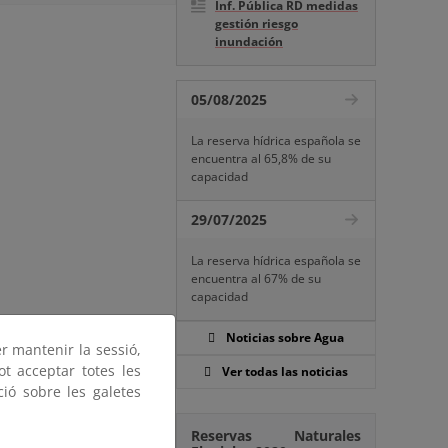
Inf. Pública RD medidas
gestión riesgo
inundación
05/08/2025
La reserva hídrica española se
encuentra al 65,8% de su
capacidad
29/07/2025
La reserva hídrica española se
encuentra al 67% de su
capacidad
Noticias sobre Agua
er mantenir la sessió,
ot acceptar totes les
Ver todas las noticias
ció sobre les galetes
Reservas Naturales