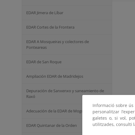
EDAR Jimera de Líbar
EDAR Cortes de la Frontera
EDAR A Mosqueiras y colectores de
Ponteareas
EDAR de San Roque
Ampliación EDAR de Madridejos
Depuración de Sanxenxo y saneamiento de
Raxó
Informació sobre ús d
Adecuación de la EDAR de Moguer (Huelva)
personalitzar l’expe
galetes o, si vol, p
utilitzades, consulti 
EDAR Quintanar de la Orden