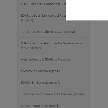
EDAR Palma del Condado (Huelva)
EDAR de Beas-San Juan del Puerto -Trigueros
(Huelva)
Terciario EDAR Cabezo Beaza (Murcia)
EDAR y tanque de tormentas Villafranca de
los Caballeros
Ampliación de la EDAR de Mazagón
Colector de Arroyo Tejadilla
EDAR y Emisario de Arrecife
Tratamiento primario EDAR Galindo (Bizkaia)
Saneamiento de Granadilla