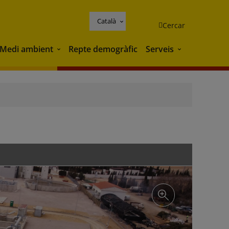
Català
Cercar
Medi ambient
Repte demogràfic
Serveis
Medi ambient
Serveis