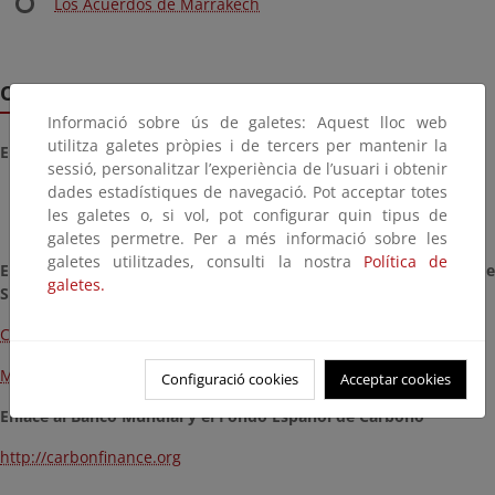
Los Acuerdos de Marrakech
Otras enlaces de interés
Informació sobre ús de galetes: Aquest lloc web
utilitza galetes pròpies i de tercers per mantenir la
Enlaces de la CMNUCC:
sessió, personalitzar l’experiència de l’usuari i obtenir
dades estadístiques de navegació. Pot acceptar totes
MDL
les galetes o, si vol, pot configurar quin tipus de
AC
galetes permetre. Per a més informació sobre les
galetes utilitzades, consulti la nostra
Política de
Enlaces a los Informes de la Junta Ejecutiva y el Comité de
galetes.
Supervisión
CDM Executive Board
Meetings of the JISC
Configuració cookies
Acceptar cookies
Enlace al Banco Mundial y el Fondo Español de Carbono
http://carbonfinance.org