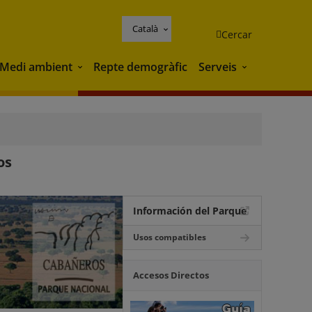
Català
Cercar
Medi ambient
Repte demogràfic
Serveis
Medi ambient
Serveis
os
Información del Parque
Usos compatibles
Accesos Directos