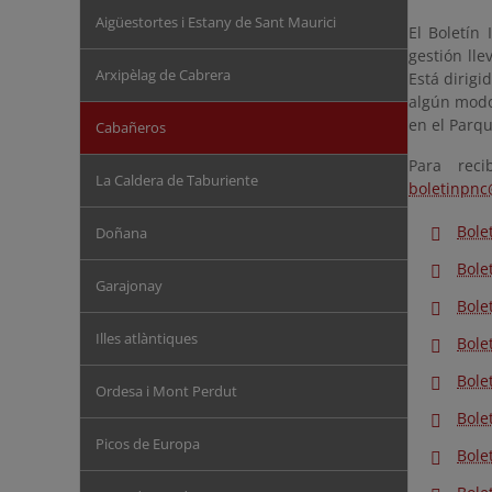
Aigüestortes i Estany de Sant Maurici
El Boletín
gestión lle
Arxipèlag de Cabrera
Está dirigi
algún modo 
en el Parqu
Cabañeros
Para reci
La Caldera de Taburiente
boletinpn
Bole
Doñana
Bole
Garajonay
Bole
Illes atlàntiques
Bole
Bole
Ordesa i Mont Perdut
Bole
Picos de Europa
Bole